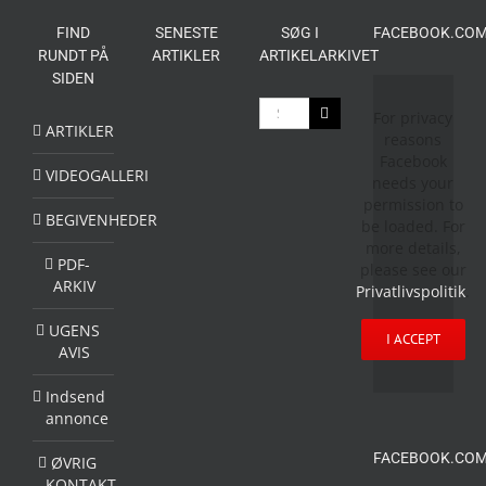
FIND
SENESTE
SØG I
FACEBOOK.COM
RUNDT PÅ
ARTIKLER
ARTIKELARKIVET
SIDEN
Søg
For privacy
efter:
ARTIKLER
reasons
Facebook
VIDEOGALLERI
needs your
permission to
BEGIVENHEDER
be loaded. For
more details,
PDF-
please see our
ARKIV
Privatlivspolitik
.
UGENS
I ACCEPT
AVIS
Indsend
annonce
FACEBOOK.COM
ØVRIG
KONTAKT