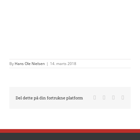
By
Hans Ole Nielsen
|
14. marts 2018
Facebook
X
LinkedIn
E-
Del dette på din fortrukne platform
mail