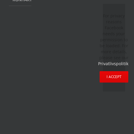
For privacy
reasons
Facebook
needs your
permission to
be loaded. For
more details,
please see our
Privatlivspolitik
.
I ACCEPT