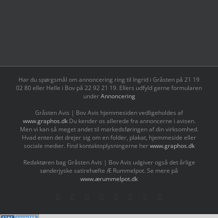
Har du spørgsmål om annoncering ring til Ingrid i Gråsten på 21 19
02 80 ‬eller Helle i Bov på 22 92 21 19‬. Ellers udfyld gerne formularen
under
Annoncering
Gråsten Avis | Bov Avis hjemmesiden vedligeholdes af
www.graphos.dk
Du kender os allerede fra annoncerne i avisen.
Men vi kan så meget andet til markedsføringen af din virksomhed.
Hvad enten det drejer sig om en folder, plakat, hjemmeside eller
sociale medier. Find kontaktoplysningerne her
www.graphos.dk
Redaktøren bag Gråsten Avis | Bov Avis udgiver også det årlige
sønderjyske satirehæfte Æ Rummelpot. Se mere på
www.ærummelpot.dk
Facebook
Facebook
Facebook
Facebook
Instagram
Instagram
Instagram
LinkedIn