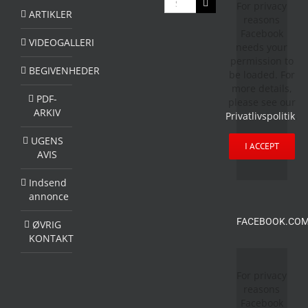
For privacy
efter:
ARTIKLER
reasons
Facebook
VIDEOGALLERI
needs your
permission to
BEGIVENHEDER
be loaded. For
more details,
PDF-
please see our
ARKIV
Privatlivspolitik
.
UGENS
I ACCEPT
AVIS
Indsend
annonce
FACEBOOK.COM
ØVRIG
KONTAKT
For privacy
reasons
Facebook