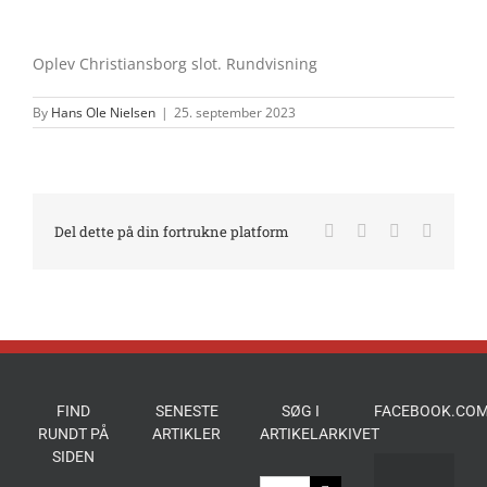
Oplev Christiansborg slot. Rundvisning
By
Hans Ole Nielsen
|
25. september 2023
Facebook
X
LinkedIn
E-
Del dette på din fortrukne platform
mail
FIND
SENESTE
SØG I
FACEBOOK.COM
RUNDT PÅ
ARTIKLER
ARTIKELARKIVET
SIDEN
Søg