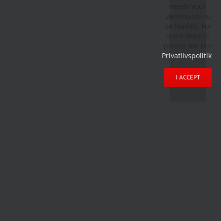
needs your
permission to
be loaded. For
more details,
please see our
Privatlivspolitik
.
I ACCEPT