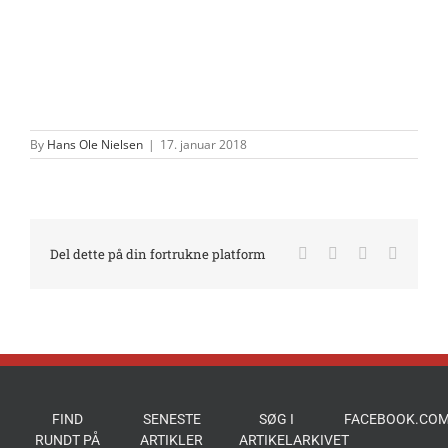
By
Hans Ole Nielsen
|
17. januar 2018
Facebook
X
LinkedIn
E-
Del dette på din fortrukne platform
mail
FIND
SENESTE
SØG I
FACEBOOK.COM
RUNDT PÅ
ARTIKLER
ARTIKELARKIVET