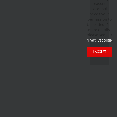
reasons
Facebook
needs your
permission to
be loaded. For
more details,
please see our
Privatlivspolitik
.
I ACCEPT