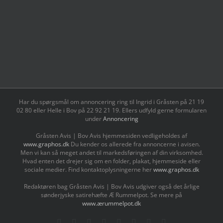
Har du spørgsmål om annoncering ring til Ingrid i Gråsten på 21 19
02 80 ‬eller Helle i Bov på 22 92 21 19‬. Ellers udfyld gerne formularen
under
Annoncering
Gråsten Avis | Bov Avis hjemmesiden vedligeholdes af
www.graphos.dk
Du kender os allerede fra annoncerne i avisen.
Men vi kan så meget andet til markedsføringen af din virksomhed.
Hvad enten det drejer sig om en folder, plakat, hjemmeside eller
sociale medier. Find kontaktoplysningerne her
www.graphos.dk
Redaktøren bag Gråsten Avis | Bov Avis udgiver også det årlige
sønderjyske satirehæfte Æ Rummelpot. Se mere på
www.ærummelpot.dk
Facebook
Facebook
Facebook
Facebook
Instagram
Instagram
Instagram
LinkedIn