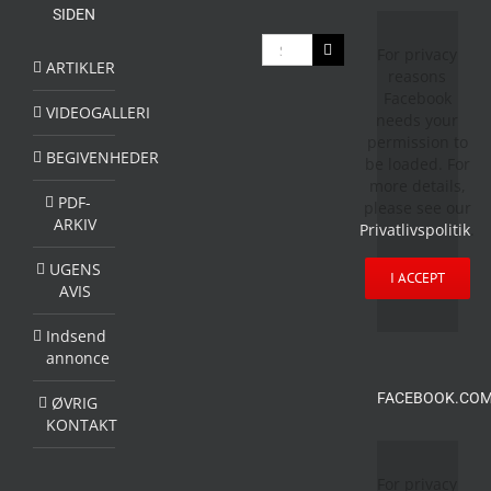
SIDEN
Søg
For privacy
efter:
ARTIKLER
reasons
Facebook
VIDEOGALLERI
needs your
permission to
BEGIVENHEDER
be loaded. For
more details,
PDF-
please see our
ARKIV
Privatlivspolitik
.
UGENS
I ACCEPT
AVIS
Indsend
annonce
FACEBOOK.COM
ØVRIG
KONTAKT
For privacy