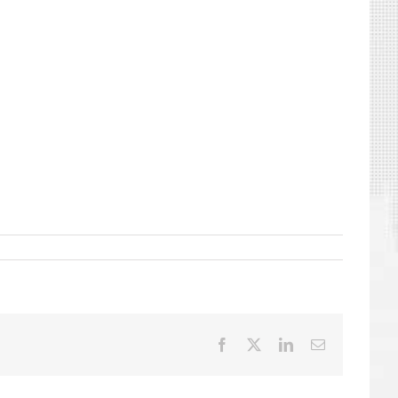
Facebook
X
LinkedIn
E-
mail