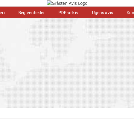
eri
Begivenheder
PDF-arkiv
Ugens avis
Kon