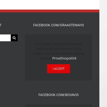
T
FACEBOOK.COM/GRAASTENAVIS
For privacy reasons Facebook
needs your permission to be
loaded. For more details, please
see our
Privatlivspolitik
.
I ACCEPT
FACEBOOK.COM/BOVAVIS