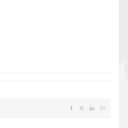
Facebook
X
LinkedIn
E-
mail