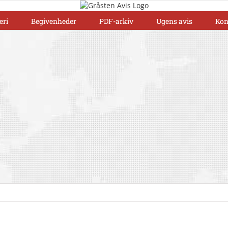
eri
Begivenheder
PDF-arkiv
Ugens avis
Kon