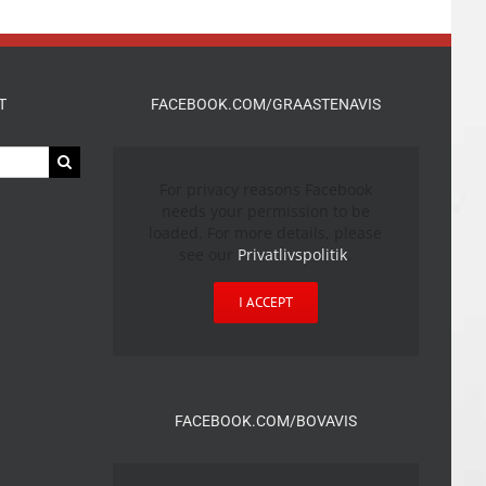
T
FACEBOOK.COM/GRAASTENAVIS
For privacy reasons Facebook
needs your permission to be
loaded. For more details, please
see our
Privatlivspolitik
.
I ACCEPT
FACEBOOK.COM/BOVAVIS