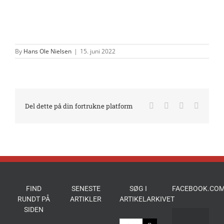
By
Hans Ole Nielsen
|
15. juni 2022
Facebook
X
LinkedIn
E-
Del dette på din fortrukne platform
mail
FIND
SENESTE
SØG I
FACEBOOK.COM
RUNDT PÅ
ARTIKLER
ARTIKELARKIVET
SIDEN
Søg