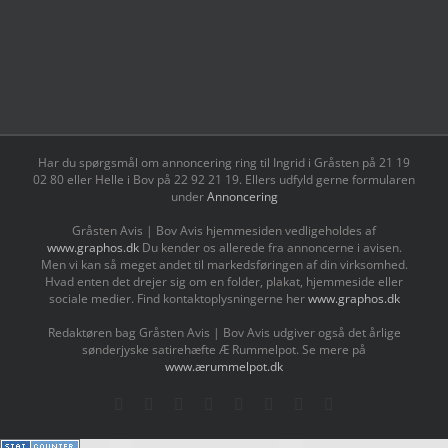
Har du spørgsmål om annoncering ring til Ingrid i Gråsten på 21 19
02 80 ‬eller Helle i Bov på 22 92 21 19‬. Ellers udfyld gerne formularen
under
Annoncering
Gråsten Avis | Bov Avis hjemmesiden vedligeholdes af
www.graphos.dk
Du kender os allerede fra annoncerne i avisen.
Men vi kan så meget andet til markedsføringen af din virksomhed.
Hvad enten det drejer sig om en folder, plakat, hjemmeside eller
sociale medier. Find kontaktoplysningerne her
www.graphos.dk
Redaktøren bag Gråsten Avis | Bov Avis udgiver også det årlige
sønderjyske satirehæfte Æ Rummelpot. Se mere på
www.ærummelpot.dk
Facebook
Facebook
Facebook
Facebook
Instagram
Instagram
Instagram
LinkedIn