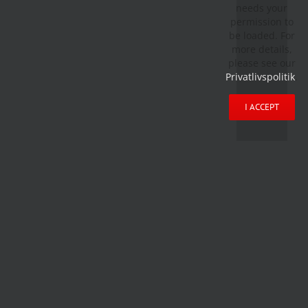
needs your
permission to
be loaded. For
more details,
please see our
Privatlivspolitik
.
I ACCEPT