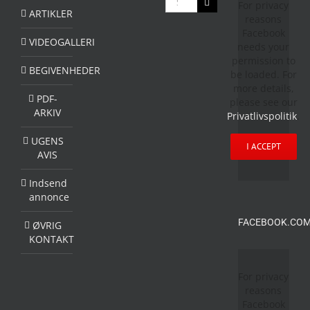
For privacy
efter:
ARTIKLER
reasons
Facebook
VIDEOGALLERI
needs your
permission to
BEGIVENHEDER
be loaded. For
more details,
PDF-
please see our
ARKIV
Privatlivspolitik
.
UGENS
I ACCEPT
AVIS
Indsend
annonce
FACEBOOK.COM
ØVRIG
KONTAKT
For privacy
reasons
Facebook