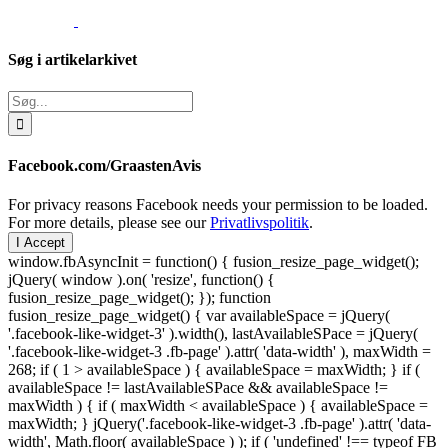
Søg i artikelarkivet
Søg
efter:
Facebook.com/GraastenAvis
For privacy reasons Facebook needs your permission to be loaded.
For more details, please see our
Privatlivspolitik
.
I Accept
window.fbAsyncInit = function() { fusion_resize_page_widget();
jQuery( window ).on( 'resize', function() {
fusion_resize_page_widget(); }); function
fusion_resize_page_widget() { var availableSpace = jQuery(
'.facebook-like-widget-3' ).width(), lastAvailableSPace = jQuery(
'.facebook-like-widget-3 .fb-page' ).attr( 'data-width' ), maxWidth =
268; if ( 1 > availableSpace ) { availableSpace = maxWidth; } if (
availableSpace != lastAvailableSPace && availableSpace !=
maxWidth ) { if ( maxWidth < availableSpace ) { availableSpace =
maxWidth; } jQuery('.facebook-like-widget-3 .fb-page' ).attr( 'data-
width', Math.floor( availableSpace ) ); if ( 'undefined' !== typeof FB