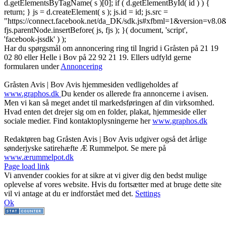
d.getElementsByTagName( s )[0]; if ( d.getElementById( id ) ) {
return; } js = d.createElement( s ); js.id = id; js.src =
"https://connect.facebook.net/da_DK/sdk.js#xfbml=1&version=v8
fjs.parentNode.insertBefore( js, fjs ); }( document, 'script',
'facebook-jssdk' ) );
Har du spørgsmål om annoncering ring til Ingrid i Gråsten på 21 19
02 80 ‬eller Helle i Bov på 22 92 21 19‬. Ellers udfyld gerne
formularen under
Annoncering
Gråsten Avis | Bov Avis hjemmesiden vedligeholdes af
www.graphos.dk
Du kender os allerede fra annoncerne i avisen.
Men vi kan så meget andet til markedsføringen af din virksomhed.
Hvad enten det drejer sig om en folder, plakat, hjemmeside eller
sociale medier. Find kontaktoplysningerne her
www.graphos.dk
Redaktøren bag Gråsten Avis | Bov Avis udgiver også det årlige
sønderjyske satirehæfte Æ Rummelpot. Se mere på
www.ærummelpot.dk
Facebook
Facebook
Facebook
Facebook
Instagram
Instagram
Instagram
LinkedIn
Page load link
Vi anvender cookies for at sikre at vi giver dig den bedst mulige
oplevelse af vores website. Hvis du fortsætter med at bruge dette site
vil vi antage at du er indforstået med det.
Settings
Ok
Go
to