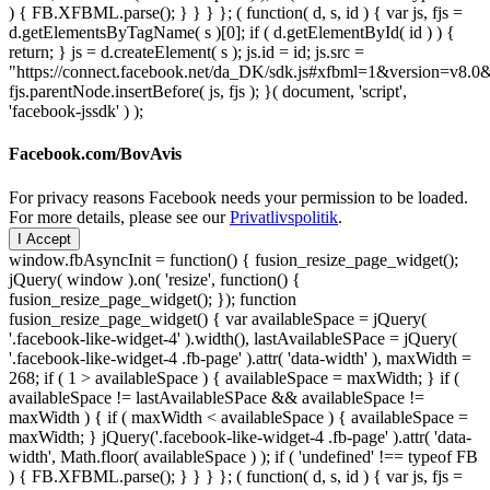
) { FB.XFBML.parse(); } } } }; ( function( d, s, id ) { var js, fjs =
d.getElementsByTagName( s )[0]; if ( d.getElementById( id ) ) {
return; } js = d.createElement( s ); js.id = id; js.src =
"https://connect.facebook.net/da_DK/sdk.js#xfbml=1&version=v8
fjs.parentNode.insertBefore( js, fjs ); }( document, 'script',
'facebook-jssdk' ) );
Facebook.com/BovAvis
For privacy reasons Facebook needs your permission to be loaded.
For more details, please see our
Privatlivspolitik
.
I Accept
window.fbAsyncInit = function() { fusion_resize_page_widget();
jQuery( window ).on( 'resize', function() {
fusion_resize_page_widget(); }); function
fusion_resize_page_widget() { var availableSpace = jQuery(
'.facebook-like-widget-4' ).width(), lastAvailableSPace = jQuery(
'.facebook-like-widget-4 .fb-page' ).attr( 'data-width' ), maxWidth =
268; if ( 1 > availableSpace ) { availableSpace = maxWidth; } if (
availableSpace != lastAvailableSPace && availableSpace !=
maxWidth ) { if ( maxWidth < availableSpace ) { availableSpace =
maxWidth; } jQuery('.facebook-like-widget-4 .fb-page' ).attr( 'data-
width', Math.floor( availableSpace ) ); if ( 'undefined' !== typeof FB
) { FB.XFBML.parse(); } } } }; ( function( d, s, id ) { var js, fjs =