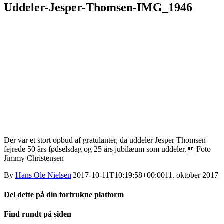
Uddeler-Jesper-Thomsen-IMG_1946
Der var et stort opbud af gratulanter, da uddeler Jesper Thomsen
fejrede 50 års fødselsdag og 25 års jubilæum som uddeler. Foto
Jimmy Christensen
By
Hans Ole Nielsen
|
2017-10-11T10:19:58+00:00
11. oktober 2017
|
Del dette på din fortrukne platform
Facebook
X
LinkedIn
E-
Find rundt på siden
mail