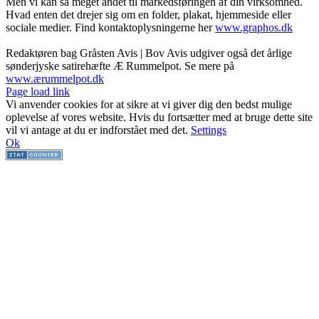
Men vi kan så meget andet til markedsføringen af din virksomhed.
Hvad enten det drejer sig om en folder, plakat, hjemmeside eller
sociale medier. Find kontaktoplysningerne her
www.graphos.dk
Redaktøren bag Gråsten Avis | Bov Avis udgiver også det årlige
sønderjyske satirehæfte Æ Rummelpot. Se mere på
www.ærummelpot.dk
Facebook
Facebook
Facebook
Facebook
Instagram
Instagram
Instagram
LinkedIn
Page load link
Vi anvender cookies for at sikre at vi giver dig den bedst mulige
oplevelse af vores website. Hvis du fortsætter med at bruge dette site
vil vi antage at du er indforstået med det.
Settings
Ok
Go
to
Top