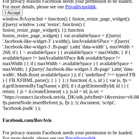
For privacy reasons Facebook needs your permission to be loaded.
For more details, please see our
Privatlivspolitik
.
I Accept
window.fbAsyncInit = function() { fusion_resize_page_widget();
jQuery( window ).on( 'resize', function() {
fusion_resize_page_widget(); }); function
fusion_resize_page_widget() { var availableSpace = jQuery(
'.facebook-like-widget-3' ).width(), lastAvailableSPace = jQuery(
'.facebook-like-widget-3 .fb-page' ).attr( 'data-width' ), maxWidth =
268; if ( 1 > availableSpace ) { availableSpace = maxWidth; } if (
availableSpace != lastAvailableSPace && availableSpace !=
maxWidth ) { if ( maxWidth < availableSpace ) { availableSpace =
maxWidth; } jQuery('.facebook-like-widget-3 .fb-page' ).attr( 'data-
width', Math.floor( availableSpace ) ); if ( 'undefined' !== typeof FB
) { FB.XFBML.parse(); } } } }; ( function( d, s, id ) { var js, fjs =
d.getElementsByTagName( s )[0]; if ( d.getElementById( id ) ) {
return; } js = d.createElement( s ); js.id = id; js.src =
"https://connect.facebook.net/da_DK/sdk.js#xfbml=1&version=v8
fjs.parentNode.insertBefore( js, fjs ); }( document, 'script',
'facebook-jssdk' ) );
Facebook.com/BovAvis
For privacy reasons Facebook needs your permission to be loaded.
For more details, please see our
Privatlivspolitik
.