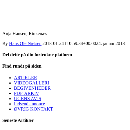
Anja Hansen, Rinkenæs
By
Hans Ole Nielsen
|
2018-01-24T10:59:34+00:00
24. januar 2018
|
Del dette på din fortrukne platform
Facebook
X
LinkedIn
E-
Find rundt på siden
mail
ARTIKLER
VIDEOGALLERI
BEGIVENHEDER
PDF-ARKIV
UGENS AVIS
Indsend annonce
ØVRIG KONTAKT
Seneste Artikler