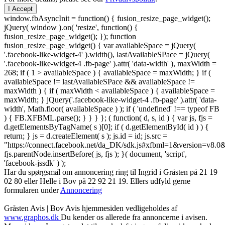
I Accept
window.fbAsyncInit = function() { fusion_resize_page_widget();
jQuery( window ).on( 'resize', function() {
fusion_resize_page_widget(); }); function
fusion_resize_page_widget() { var availableSpace = jQuery(
'.facebook-like-widget-4' ).width(), lastAvailableSPace = jQuery(
'.facebook-like-widget-4 .fb-page' ).attr( 'data-width' ), maxWidth =
268; if ( 1 > availableSpace ) { availableSpace = maxWidth; } if (
availableSpace != lastAvailableSPace && availableSpace !=
maxWidth ) { if ( maxWidth < availableSpace ) { availableSpace =
maxWidth; } jQuery('.facebook-like-widget-4 .fb-page' ).attr( 'data-
width', Math.floor( availableSpace ) ); if ( 'undefined' !== typeof FB
) { FB.XFBML.parse(); } } } }; ( function( d, s, id ) { var js, fjs =
d.getElementsByTagName( s )[0]; if ( d.getElementById( id ) ) {
return; } js = d.createElement( s ); js.id = id; js.src =
"https://connect.facebook.net/da_DK/sdk.js#xfbml=1&version=v8
fjs.parentNode.insertBefore( js, fjs ); }( document, 'script',
'facebook-jssdk' ) );
Har du spørgsmål om annoncering ring til Ingrid i Gråsten på 21 19
02 80 ‬eller Helle i Bov på 22 92 21 19‬. Ellers udfyld gerne
formularen under
Annoncering
Gråsten Avis | Bov Avis hjemmesiden vedligeholdes af
www.graphos.dk
Du kender os allerede fra annoncerne i avisen.