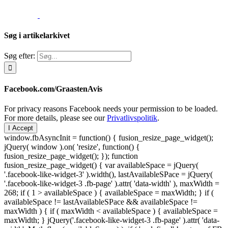
Søg i artikelarkivet
Søg efter:
Facebook.com/GraastenAvis
For privacy reasons Facebook needs your permission to be loaded.
For more details, please see our
Privatlivspolitik
.
I Accept
window.fbAsyncInit = function() { fusion_resize_page_widget();
jQuery( window ).on( 'resize', function() {
fusion_resize_page_widget(); }); function
fusion_resize_page_widget() { var availableSpace = jQuery(
'.facebook-like-widget-3' ).width(), lastAvailableSPace = jQuery(
'.facebook-like-widget-3 .fb-page' ).attr( 'data-width' ), maxWidth =
268; if ( 1 > availableSpace ) { availableSpace = maxWidth; } if (
availableSpace != lastAvailableSPace && availableSpace !=
maxWidth ) { if ( maxWidth < availableSpace ) { availableSpace =
maxWidth; } jQuery('.facebook-like-widget-3 .fb-page' ).attr( 'data-