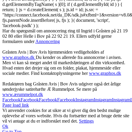
d.getElementsByTagName( s )[0]; if ( d.getElementById( id ) ) {
return; } js = d.createElement( s ); js.id = id; js.src =
"https://connect.facebook.net/da_DK/sdk.js#xfbml=1&version=v8
fjs.parentNode.insertBefore( js, fjs ); }( document, 'script',
'facebook-jssdk' ) );
Har du spørgsmål om annoncering ring til Ingrid i Gråsten på 21 19
02 80 ‬eller Helle i Bov på 22 92 21 19‬. Ellers udfyld gerne
formularen under
Annoncering
Gråsten Avis | Bov Avis hjemmesiden vedligeholdes af
www.graphos.dk
Du kender os allerede fra annoncerne i avisen.
Men vi kan så meget andet til markedsføringen af din virksomhed.
Hvad enten det drejer sig om en folder, plakat, hjemmeside eller
sociale medier. Find kontaktoplysningerne her
www.graphos.dk
Redaktøren bag Gråsten Avis | Bov Avis udgiver også det årlige
sønderjyske satirehæfte Æ Rummelpot. Se mere på
www.ærummelpot.dk
Facebook
Facebook
Facebook
Facebook
Instagram
Instagram
Instagram
Page load link
Vi anvender cookies for at sikre at vi giver dig den bedst mulige
oplevelse af vores website. Hvis du fortsætter med at bruge dette site
vil vi antage at du er indforstået med det.
Settings
Ok
Go to Top