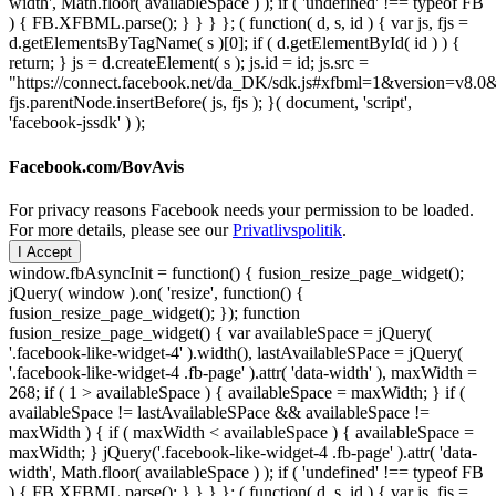
width', Math.floor( availableSpace ) ); if ( 'undefined' !== typeof FB
) { FB.XFBML.parse(); } } } }; ( function( d, s, id ) { var js, fjs =
d.getElementsByTagName( s )[0]; if ( d.getElementById( id ) ) {
return; } js = d.createElement( s ); js.id = id; js.src =
"https://connect.facebook.net/da_DK/sdk.js#xfbml=1&version=v8
fjs.parentNode.insertBefore( js, fjs ); }( document, 'script',
'facebook-jssdk' ) );
Facebook.com/BovAvis
For privacy reasons Facebook needs your permission to be loaded.
For more details, please see our
Privatlivspolitik
.
I Accept
window.fbAsyncInit = function() { fusion_resize_page_widget();
jQuery( window ).on( 'resize', function() {
fusion_resize_page_widget(); }); function
fusion_resize_page_widget() { var availableSpace = jQuery(
'.facebook-like-widget-4' ).width(), lastAvailableSPace = jQuery(
'.facebook-like-widget-4 .fb-page' ).attr( 'data-width' ), maxWidth =
268; if ( 1 > availableSpace ) { availableSpace = maxWidth; } if (
availableSpace != lastAvailableSPace && availableSpace !=
maxWidth ) { if ( maxWidth < availableSpace ) { availableSpace =
maxWidth; } jQuery('.facebook-like-widget-4 .fb-page' ).attr( 'data-
width', Math.floor( availableSpace ) ); if ( 'undefined' !== typeof FB
) { FB.XFBML.parse(); } } } }; ( function( d, s, id ) { var js, fjs =