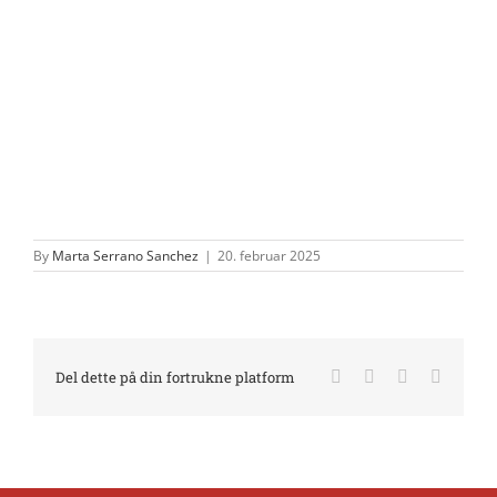
By
Marta Serrano Sanchez
|
20. februar 2025
Facebook
X
LinkedIn
E-
Del dette på din fortrukne platform
mail