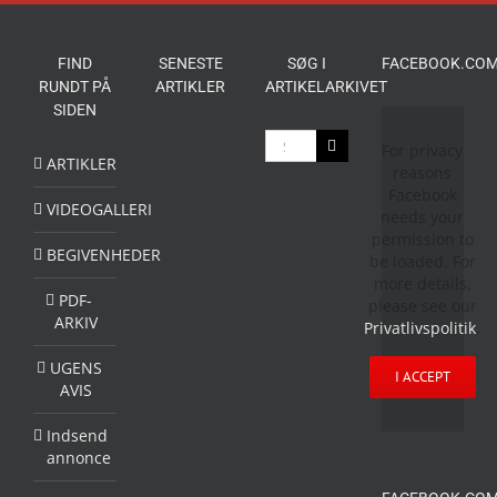
FIND
SENESTE
SØG I
FACEBOOK.COM
RUNDT PÅ
ARTIKLER
ARTIKELARKIVET
SIDEN
Søg
For privacy
efter:
ARTIKLER
reasons
Facebook
VIDEOGALLERI
needs your
permission to
BEGIVENHEDER
be loaded. For
more details,
PDF-
please see our
ARKIV
Privatlivspolitik
.
UGENS
I ACCEPT
AVIS
Indsend
annonce