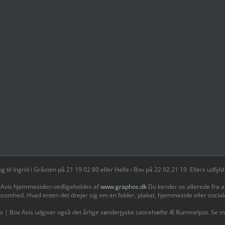
il Ingrid i Gråsten på 21 19 02 80 ‬eller Helle i Bov på 22 92 21 19‬. Ellers udf
 Avis hjemmesiden vedligeholdes af
www.graphos.dk
Du kender os allerede fra a
ksomhed. Hvad enten det drejer sig om en folder, plakat, hjemmeside eller socia
s | Bov Avis udgiver også det årlige sønderjyske satirehæfte Æ Rummelpot. Se 