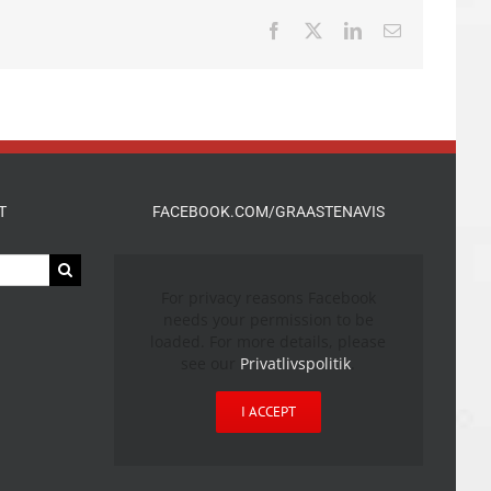
Facebook
X
LinkedIn
E-
mail
T
FACEBOOK.COM/GRAASTENAVIS
For privacy reasons Facebook
needs your permission to be
loaded. For more details, please
see our
Privatlivspolitik
.
I ACCEPT