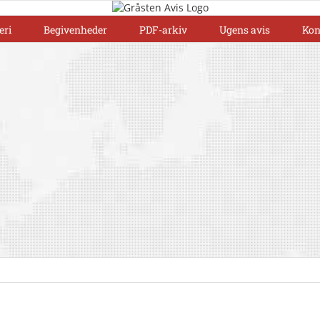
eri
Begivenheder
PDF-arkiv
Ugens avis
Kon