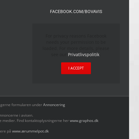
FACEBOOK.COM/BOVAVIS
For privacy reasons Facebook
needs your permission to be
loaded. For more details, please
see our
Privatlivspolitik
.
I ACCEPT
yld gerne formularen under
Annoncering
nnoncerne i avisen.
le medier. Find kontaktoplysningerne her
www.graphos.dk
mere på
www.ærummelpot.dk