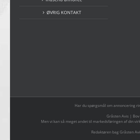
ØVRIG KONTAKT
Har du spørgsmål om annoncering ring t
Gråsten Avis | Bov
Men vi kan så meget andet til markedsføringen af din vir
Redaktøren bag Gråsten Avi