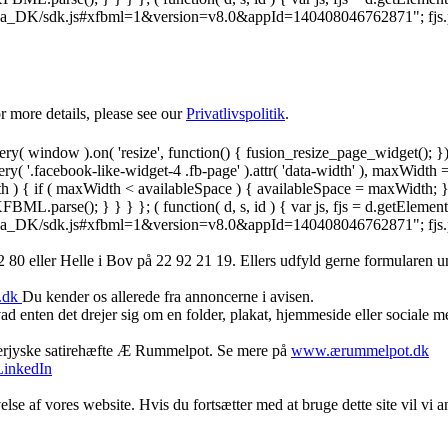
.net/da_DK/sdk.js#xfbml=1&version=v8.0&appId=140408046762871"; fjs.pare
 more details, please see our
Privatlivspolitik
.
y( window ).on( 'resize', function() { fusion_resize_page_widget(); }
ry( '.facebook-like-widget-4 .fb-page' ).attr( 'data-width' ), maxWidth 
 { if ( maxWidth < availableSpace ) { availableSpace = maxWidth; } jQu
FBML.parse(); } } } }; ( function( d, s, id ) { var js, fjs = d.getElemen
.net/da_DK/sdk.js#xfbml=1&version=v8.0&appId=140408046762871"; fjs.pare
 80 ‬eller Helle i Bov på 22 92 21 19‬. Ellers udfyld gerne formularen 
.dk
Du kender os allerede fra annoncerne i avisen.
d enten det drejer sig om en folder, plakat, hjemmeside eller sociale 
derjyske satirehæfte Æ Rummelpot. Se mere på
www.ærummelpot.dk
LinkedIn
else af vores website. Hvis du fortsætter med at bruge dette site vil vi a