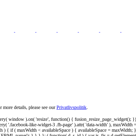
 more details, please see our
Privatlivspolitik
.
y( window ).on( 'resize', function() { fusion_resize_page_widget(); }
ry( '.facebook-like-widget-3 .fb-page' ).attr( 'data-width' ), maxWidth 
 { if ( maxWidth < availableSpace ) { availableSpace = maxWidth; } jQu
FBML.parse(); } } } }; ( function( d, s, id ) { var js, fjs = d.getElemen