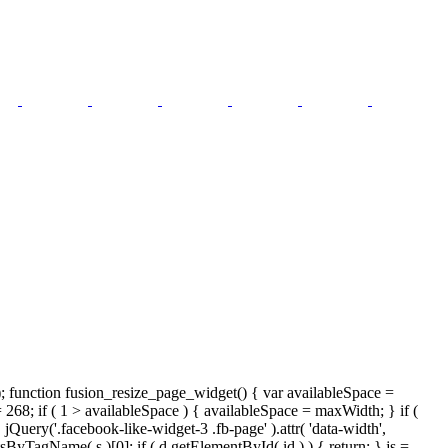
); function fusion_resize_page_widget() { var availableSpace =
= 268; if ( 1 > availableSpace ) { availableSpace = maxWidth; } if (
ery('.facebook-like-widget-3 .fb-page' ).attr( 'data-width',
tsByTagName( s )[0]; if ( d.getElementById( id ) ) { return; } js =