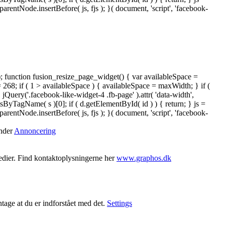
ntNode.insertBefore( js, fjs ); }( document, 'script', 'facebook-
); function fusion_resize_page_widget() { var availableSpace =
= 268; if ( 1 > availableSpace ) { availableSpace = maxWidth; } if (
ery('.facebook-like-widget-4 .fb-page' ).attr( 'data-width',
tsByTagName( s )[0]; if ( d.getElementById( id ) ) { return; } js =
ntNode.insertBefore( js, fjs ); }( document, 'script', 'facebook-
under
Annoncering
medier. Find kontaktoplysningerne her
www.graphos.dk
ntage at du er indforstået med det.
Settings