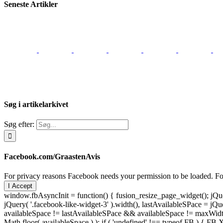
Seneste Artikler
Søg i artikelarkivet
Søg efter:
Facebook.com/GraastenAvis
For privacy reasons Facebook needs your permission to be loaded. For
I Accept
window.fbAsyncInit = function() { fusion_resize_page_widget(); jQuer
jQuery( '.facebook-like-widget-3' ).width(), lastAvailableSPace = jQue
availableSpace != lastAvailableSPace && availableSpace != maxWidth )
Math.floor( availableSpace ) ); if ( 'undefined' !== typeof FB ) { FB.X