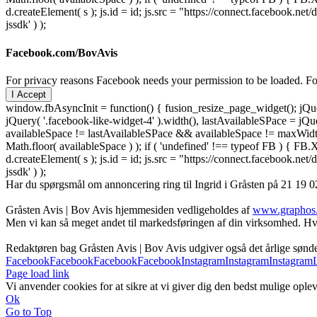
d.createElement( s ); js.id = id; js.src = "https://connect.facebook
jssdk' ) );
Facebook.com/BovAvis
For privacy reasons Facebook needs your permission to be loaded. For
I Accept
window.fbAsyncInit = function() { fusion_resize_page_widget(); jQuer
jQuery( '.facebook-like-widget-4' ).width(), lastAvailableSPace = jQue
availableSpace != lastAvailableSPace && availableSpace != maxWidth )
Math.floor( availableSpace ) ); if ( 'undefined' !== typeof FB ) { FB.X
d.createElement( s ); js.id = id; js.src = "https://connect.facebook
jssdk' ) );
Har du spørgsmål om annoncering ring til Ingrid i Gråsten på 21 19 02
Gråsten Avis | Bov Avis hjemmesiden vedligeholdes af
www.graphos
Men vi kan så meget andet til markedsføringen af din virksomhed. Hva
Redaktøren bag Gråsten Avis | Bov Avis udgiver også det årlige søn
Facebook
Facebook
Facebook
Facebook
Instagram
Instagram
Instagram
Page load link
Vi anvender cookies for at sikre at vi giver dig den bedst mulige oplev
Ok
Go to Top