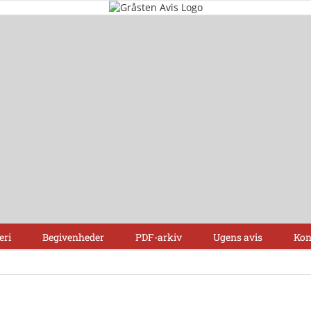
eri
Begivenheder
PDF-arkiv
Ugens avis
Kon