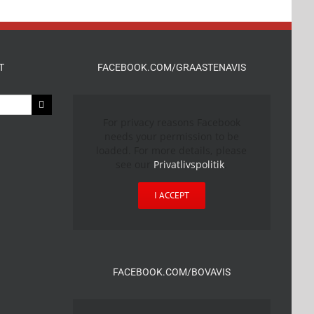
T
FACEBOOK.COM/GRAASTENAVIS
For privacy reasons Facebook
needs your permission to be
loaded. For more details, please
see our
Privatlivspolitik
.
I ACCEPT
FACEBOOK.COM/BOVAVIS