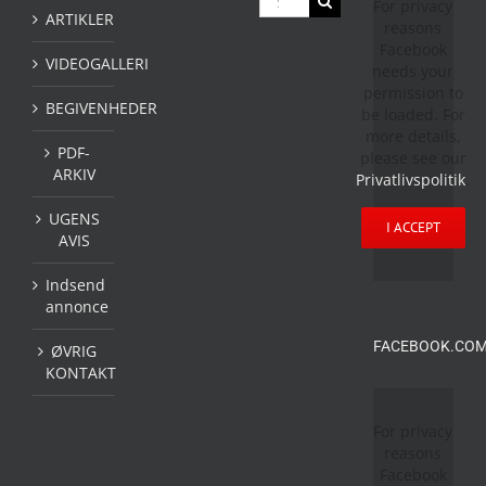
For privacy
efter:
ARTIKLER
reasons
Facebook
VIDEOGALLERI
needs your
permission to
BEGIVENHEDER
be loaded. For
more details,
PDF-
please see our
ARKIV
Privatlivspolitik
.
UGENS
I ACCEPT
AVIS
Indsend
annonce
FACEBOOK.COM
ØVRIG
KONTAKT
For privacy
reasons
Facebook