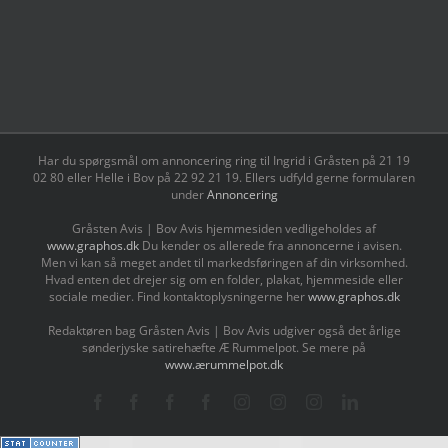
Har du spørgsmål om annoncering ring til Ingrid i Gråsten på 21 19
02 80 ‬eller Helle i Bov på 22 92 21 19‬. Ellers udfyld gerne formularen
under
Annoncering
Gråsten Avis | Bov Avis hjemmesiden vedligeholdes af
www.graphos.dk
Du kender os allerede fra annoncerne i avisen.
Men vi kan så meget andet til markedsføringen af din virksomhed.
Hvad enten det drejer sig om en folder, plakat, hjemmeside eller
sociale medier. Find kontaktoplysningerne her
www.graphos.dk
Redaktøren bag Gråsten Avis | Bov Avis udgiver også det årlige
sønderjyske satirehæfte Æ Rummelpot. Se mere på
www.ærummelpot.dk
Facebook
Facebook
Facebook
Facebook
Instagram
Instagram
Instagram
LinkedIn