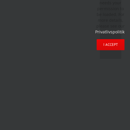
needs your
permission to
be loaded. For
more details,
please see our
Privatlivspolitik
.
I ACCEPT