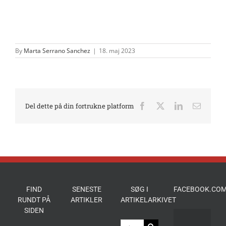
By
Marta Serrano Sanchez
|
18. maj 2023
Del dette på din fortrukne platform
Facebook
X
LinkedIn
E-
mail
FIND
SENESTE
SØG I
FACEBOOK.COM
RUNDT PÅ
ARTIKLER
ARTIKELARKIVET
SIDEN
Søg