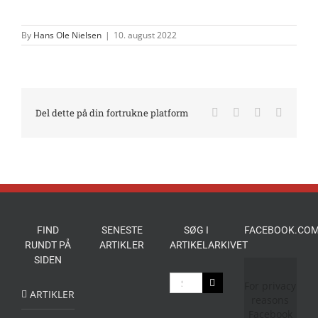
By
Hans Ole Nielsen
|
10. august 2022
Facebook
X
LinkedIn
E-
Del dette på din fortrukne platform
mail
FIND
SENESTE
SØG I
FACEBOOK.COM
RUNDT PÅ
ARTIKLER
ARTIKELARKIVET
SIDEN
Søg
For privacy
efter:
ARTIKLER
reasons
Facebook