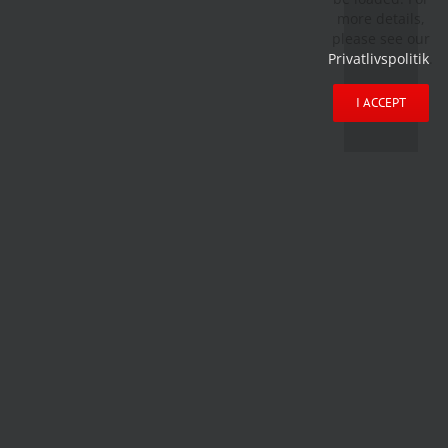
more details,
please see our
Privatlivspolitik
.
I ACCEPT