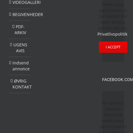
VIDEOGALLERI
needs your
permission to
BEGIVENHEDER
be loaded. For
more details,
PDF-
please see our
ARKIV
Privatlivspolitik
.
UGENS
I ACCEPT
AVIS
Indsend
annonce
FACEBOOK.COM
ØVRIG
KONTAKT
For privacy
reasons
Facebook
needs your
permission to
be loaded. For