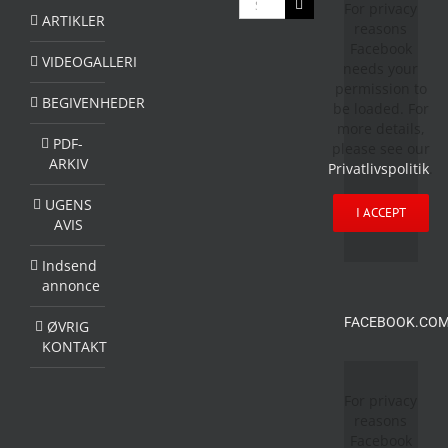
For privacy
efter:
ARTIKLER
reasons
Facebook
VIDEOGALLERI
needs your
permission to
BEGIVENHEDER
be loaded. For
more details,
PDF-
please see our
ARKIV
Privatlivspolitik
.
UGENS
I ACCEPT
AVIS
Indsend
annonce
FACEBOOK.COM
ØVRIG
KONTAKT
For privacy
reasons
Facebook