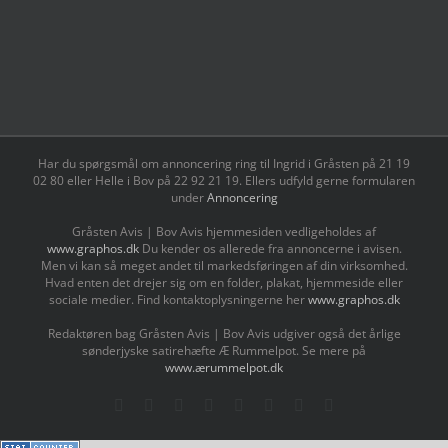
Har du spørgsmål om annoncering ring til Ingrid i Gråsten på 21 19
02 80 ‬eller Helle i Bov på 22 92 21 19‬. Ellers udfyld gerne formularen
under
Annoncering
Gråsten Avis | Bov Avis hjemmesiden vedligeholdes af
www.graphos.dk
Du kender os allerede fra annoncerne i avisen.
Men vi kan så meget andet til markedsføringen af din virksomhed.
Hvad enten det drejer sig om en folder, plakat, hjemmeside eller
sociale medier. Find kontaktoplysningerne her
www.graphos.dk
Redaktøren bag Gråsten Avis | Bov Avis udgiver også det årlige
sønderjyske satirehæfte Æ Rummelpot. Se mere på
www.ærummelpot.dk
Facebook
Facebook
Facebook
Facebook
Instagram
Instagram
Instagram
LinkedIn