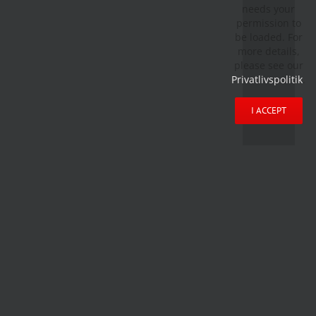
needs your
permission to
be loaded. For
more details,
please see our
Privatlivspolitik
.
I ACCEPT