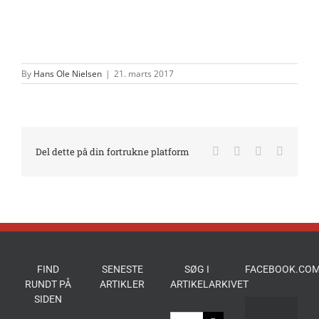
By
Hans Ole Nielsen
|
21. marts 2017
Facebook
X
LinkedIn
E-
Del dette på din fortrukne platform
mail
FIND
SENESTE
SØG I
FACEBOOK.COM
RUNDT PÅ
ARTIKLER
ARTIKELARKIVET
SIDEN
Søg