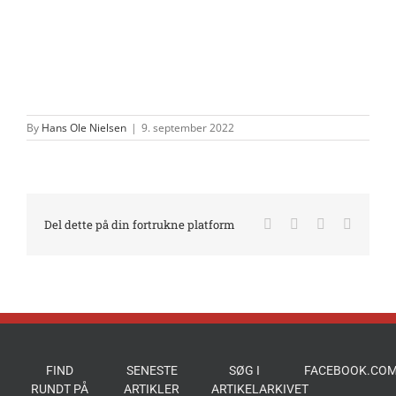
By
Hans Ole Nielsen
|
9. september 2022
Facebook
X
LinkedIn
E-
Del dette på din fortrukne platform
mail
FIND
SENESTE
SØG I
FACEBOOK.COM
RUNDT PÅ
ARTIKLER
ARTIKELARKIVET