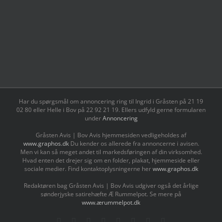
Har du spørgsmål om annoncering ring til Ingrid i Gråsten på 21 19
02 80 ‬eller Helle i Bov på 22 92 21 19‬. Ellers udfyld gerne formularen
under
Annoncering
Gråsten Avis | Bov Avis hjemmesiden vedligeholdes af
www.graphos.dk
Du kender os allerede fra annoncerne i avisen.
Men vi kan så meget andet til markedsføringen af din virksomhed.
Hvad enten det drejer sig om en folder, plakat, hjemmeside eller
sociale medier. Find kontaktoplysningerne her
www.graphos.dk
Redaktøren bag Gråsten Avis | Bov Avis udgiver også det årlige
sønderjyske satirehæfte Æ Rummelpot. Se mere på
www.ærummelpot.dk
Facebook
Facebook
Facebook
Facebook
Instagram
Instagram
Instagram
LinkedIn