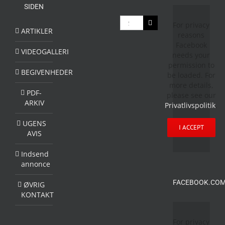
SIDEN
Søg
For privacy
efter:
ARTIKLER
reasons
Facebook
VIDEOGALLERI
needs your
permission to
BEGIVENHEDER
be loaded. For
more details,
PDF-
please see our
ARKIV
Privatlivspolitik
.
UGENS
I ACCEPT
AVIS
Indsend
annonce
FACEBOOK.COM
ØVRIG
KONTAKT
For privacy