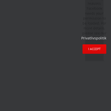
reasons
Facebook
needs your
permission to
be loaded. For
more details,
please see our
Privatlivspolitik
.
I ACCEPT