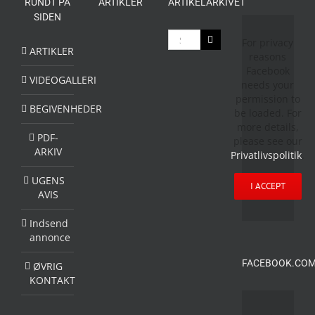
RUNDT PÅ
ARTIKLER
ARTIKELARKIVET
SIDEN
Søg
For privacy
efter:
ARTIKLER
reasons
Facebook
VIDEOGALLERI
needs your
permission to
BEGIVENHEDER
be loaded. For
more details,
PDF-
please see our
ARKIV
Privatlivspolitik
.
UGENS
I ACCEPT
AVIS
Indsend
annonce
FACEBOOK.COM
ØVRIG
KONTAKT