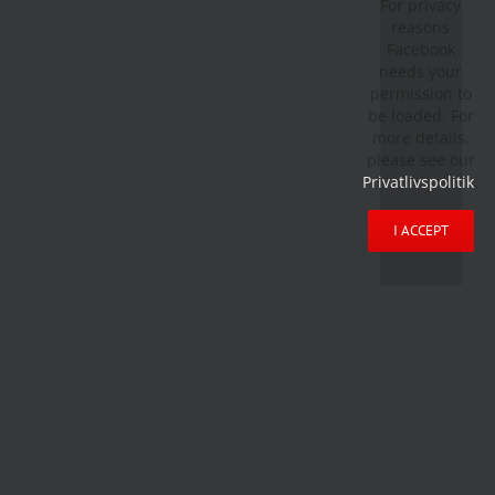
For privacy
reasons
Facebook
needs your
permission to
be loaded. For
more details,
please see our
Privatlivspolitik
.
I ACCEPT