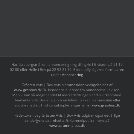
Har du spørgsmål om annoncering ring til Ingrid i Gråsten på 21 19
02 80 ‬eller Helle i Bov på 22 92 21 19‬. Ellers udfyld gerne formularen
under
Annoncering
Gråsten Avis | Bov Avis hjemmesiden vedligeholdes af
www.graphos.dk
Du kender os allerede fra annoncerne i avisen.
Men vi kan så meget andet til markedsføringen af din virksomhed.
Hvad enten det drejer sig om en folder, plakat, hjemmeside eller
sociale medier. Find kontaktoplysningerne her
www.graphos.dk
Redaktøren bag Gråsten Avis | Bov Avis udgiver også det årlige
sønderjyske satirehæfte Æ Rummelpot. Se mere på
www.ærummelpot.dk