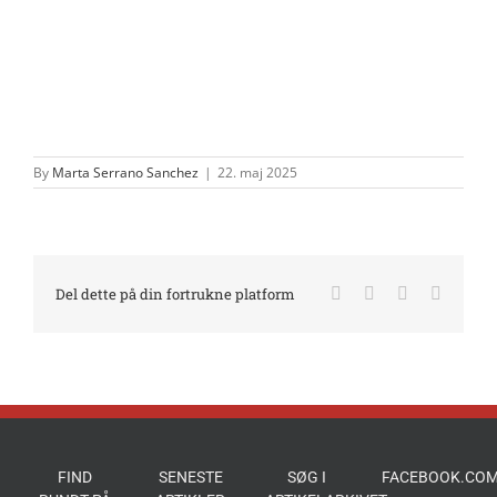
By
Marta Serrano Sanchez
|
22. maj 2025
Facebook
X
LinkedIn
E-
Del dette på din fortrukne platform
mail
FIND
SENESTE
SØG I
FACEBOOK.COM