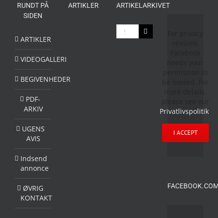
RUNDT PÅ
ARTIKLER
ARTIKELARKIVET
SIDEN
Søg
For privacy
efter:
ARTIKLER
reasons
Facebook
VIDEOGALLERI
needs your
permission to
BEGIVENHEDER
be loaded. For
more details,
PDF-
please see our
ARKIV
Privatlivspolitik
.
UGENS
I ACCEPT
AVIS
Indsend
annonce
FACEBOOK.COM
ØVRIG
KONTAKT