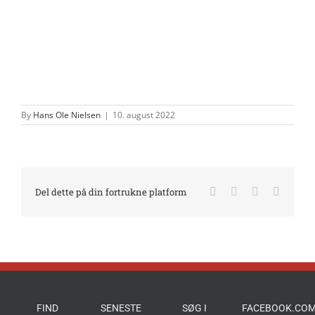
By
Hans Ole Nielsen
|
10. august 2022
Facebook
X
LinkedIn
E-
Del dette på din fortrukne platform
mail
FIND
SENESTE
SØG I
FACEBOOK.COM