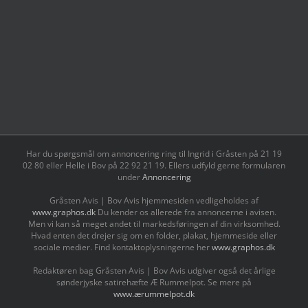
Har du spørgsmål om annoncering ring til Ingrid i Gråsten på 21 19
02 80 ‬eller Helle i Bov på 22 92 21 19‬. Ellers udfyld gerne formularen
under
Annoncering
Gråsten Avis | Bov Avis hjemmesiden vedligeholdes af
www.graphos.dk
Du kender os allerede fra annoncerne i avisen.
Men vi kan så meget andet til markedsføringen af din virksomhed.
Hvad enten det drejer sig om en folder, plakat, hjemmeside eller
sociale medier. Find kontaktoplysningerne her
www.graphos.dk
Redaktøren bag Gråsten Avis | Bov Avis udgiver også det årlige
sønderjyske satirehæfte Æ Rummelpot. Se mere på
www.ærummelpot.dk