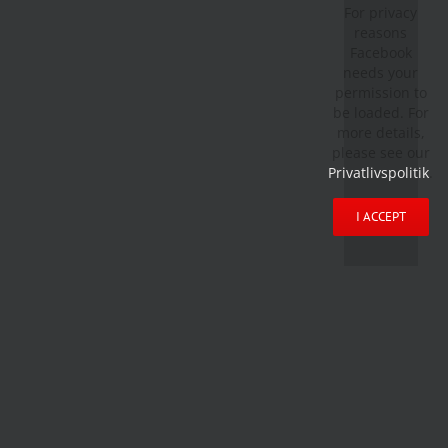
For privacy
reasons
Facebook
needs your
permission to
be loaded. For
more details,
please see our
Privatlivspolitik
.
I ACCEPT