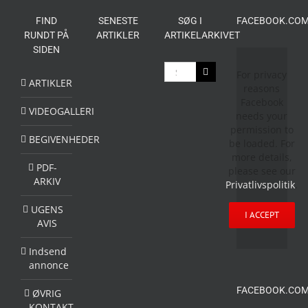
FIND
SENESTE
SØG I
FACEBOOK.COM
RUNDT PÅ
ARTIKLER
ARTIKELARKIVET
SIDEN
Søg
For privacy
efter:
ARTIKLER
reasons
Facebook
VIDEOGALLERI
needs your
permission to
BEGIVENHEDER
be loaded. For
more details,
PDF-
please see our
ARKIV
Privatlivspolitik
.
UGENS
I ACCEPT
AVIS
Indsend
annonce
FACEBOOK.COM
ØVRIG
KONTAKT