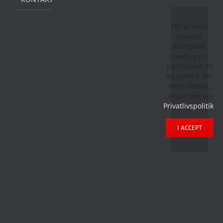
For privacy
reasons
Facebook
needs your
permission to
be loaded. For
more details,
please see our
Privatlivspolitik
.
I ACCEPT