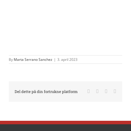
By
Marta Serrano Sanchez
|
3. april 2023
Facebook
X
LinkedIn
E-
Del dette på din fortrukne platform
mail