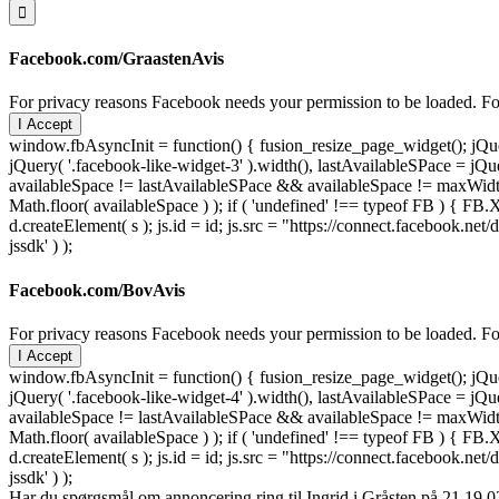
Facebook.com/GraastenAvis
For privacy reasons Facebook needs your permission to be loaded. For
I Accept
window.fbAsyncInit = function() { fusion_resize_page_widget(); jQuer
jQuery( '.facebook-like-widget-3' ).width(), lastAvailableSPace = jQue
availableSpace != lastAvailableSPace && availableSpace != maxWidth )
Math.floor( availableSpace ) ); if ( 'undefined' !== typeof FB ) { FB.X
d.createElement( s ); js.id = id; js.src = "https://connect.facebook
jssdk' ) );
Facebook.com/BovAvis
For privacy reasons Facebook needs your permission to be loaded. For
I Accept
window.fbAsyncInit = function() { fusion_resize_page_widget(); jQuer
jQuery( '.facebook-like-widget-4' ).width(), lastAvailableSPace = jQue
availableSpace != lastAvailableSPace && availableSpace != maxWidth )
Math.floor( availableSpace ) ); if ( 'undefined' !== typeof FB ) { FB.X
d.createElement( s ); js.id = id; js.src = "https://connect.facebook
jssdk' ) );
Har du spørgsmål om annoncering ring til Ingrid i Gråsten på 21 19 02