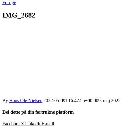
Forrige
IMG_2682
By
Hans Ole Nielsen
|
2022-05-09T16:47:55+00:00
9. maj 2022
|
Del dette på din fortrukne platform
Facebook
X
LinkedIn
E-mail