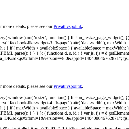
 more details, please see our
Privatlivspolitik
.
y( window ).on( 'resize', function() { fusion_resize_page_widget(); }
ry( '.facebook-like-widget-3 .fb-page' ).attr( 'data-width' ), maxWidth 
 { if ( maxWidth < availableSpace ) { availableSpace = maxWidth; } jQu
FBML.parse(); } } } }; ( function( d, s, id ) { var js, fjs = d.getElemen
.net/da_DK/sdk.js#xfbml=1&version=v8.0&appId=140408046762871"; fjs.pare
 more details, please see our
Privatlivspolitik
.
y( window ).on( 'resize', function() { fusion_resize_page_widget(); }
ry( '.facebook-like-widget-4 .fb-page' ).attr( 'data-width' ), maxWidth 
 { if ( maxWidth < availableSpace ) { availableSpace = maxWidth; } jQu
FBML.parse(); } } } }; ( function( d, s, id ) { var js, fjs = d.getElemen
.net/da_DK/sdk.js#xfbml=1&version=v8.0&appId=140408046762871"; fjs.pare
 80 ‬eller Helle i Bov på 22 92 21 19‬. Ellers udfyld gerne formularen 