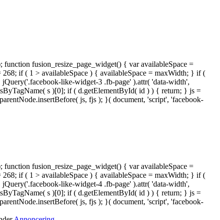
); function fusion_resize_page_widget() { var availableSpace =
= 268; if ( 1 > availableSpace ) { availableSpace = maxWidth; } if (
ery('.facebook-like-widget-3 .fb-page' ).attr( 'data-width',
tsByTagName( s )[0]; if ( d.getElementById( id ) ) { return; } js =
ntNode.insertBefore( js, fjs ); }( document, 'script', 'facebook-
); function fusion_resize_page_widget() { var availableSpace =
= 268; if ( 1 > availableSpace ) { availableSpace = maxWidth; } if (
ery('.facebook-like-widget-4 .fb-page' ).attr( 'data-width',
tsByTagName( s )[0]; if ( d.getElementById( id ) ) { return; } js =
ntNode.insertBefore( js, fjs ); }( document, 'script', 'facebook-
under
Annoncering