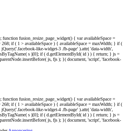
); function fusion_resize_page_widget() { var availableSpace =
= 268; if ( 1 > availableSpace ) { availableSpace = maxWidth; } if (
ery('.facebook-like-widget-3 .fb-page' ).attr( 'data-width',
tsByTagName( s )[0]; if ( d.getElementById( id ) ) { return; } js =
ntNode.insertBefore( js, fjs ); }( document, 'script', 'facebook-
); function fusion_resize_page_widget() { var availableSpace =
= 268; if ( 1 > availableSpace ) { availableSpace = maxWidth; } if (
ery('.facebook-like-widget-4 .fb-page' ).attr( 'data-width',
tsByTagName( s )[0]; if ( d.getElementById( id ) ) { return; } js =
ntNode.insertBefore( js, fjs ); }( document, 'script', 'facebook-
under
Annoncering