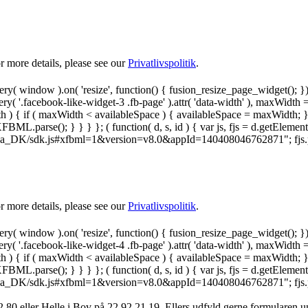
 more details, please see our
Privatlivspolitik
.
y( window ).on( 'resize', function() { fusion_resize_page_widget(); }
ry( '.facebook-like-widget-3 .fb-page' ).attr( 'data-width' ), maxWidth 
 { if ( maxWidth < availableSpace ) { availableSpace = maxWidth; } jQu
FBML.parse(); } } } }; ( function( d, s, id ) { var js, fjs = d.getElemen
.net/da_DK/sdk.js#xfbml=1&version=v8.0&appId=140408046762871"; fjs.pare
 more details, please see our
Privatlivspolitik
.
y( window ).on( 'resize', function() { fusion_resize_page_widget(); }
ry( '.facebook-like-widget-4 .fb-page' ).attr( 'data-width' ), maxWidth 
 { if ( maxWidth < availableSpace ) { availableSpace = maxWidth; } jQu
FBML.parse(); } } } }; ( function( d, s, id ) { var js, fjs = d.getElemen
.net/da_DK/sdk.js#xfbml=1&version=v8.0&appId=140408046762871"; fjs.pare
 80 ‬eller Helle i Bov på 22 92 21 19‬. Ellers udfyld gerne formularen 