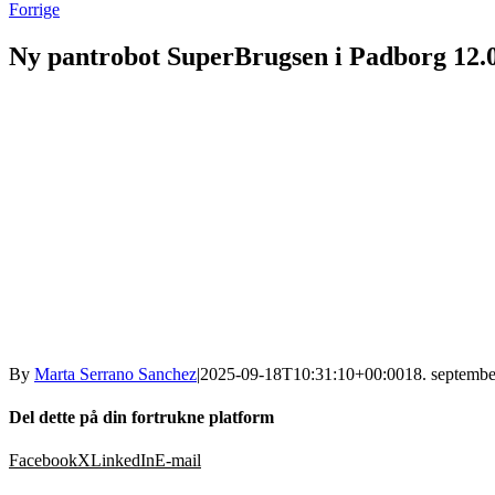
Forrige
Ny pantrobot SuperBrugsen i Padborg 12.
By
Marta Serrano Sanchez
|
2025-09-18T10:31:10+00:00
18. septemb
Del dette på din fortrukne platform
Facebook
X
LinkedIn
E-mail