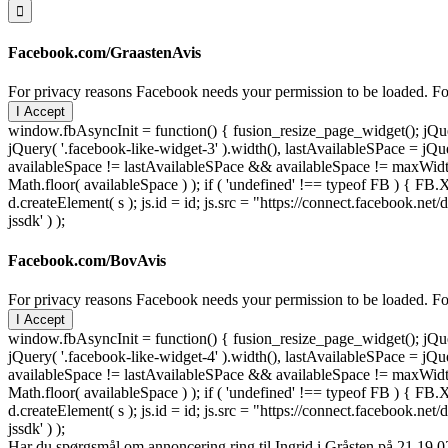
Facebook.com/GraastenAvis
For privacy reasons Facebook needs your permission to be loaded. For
I Accept
window.fbAsyncInit = function() { fusion_resize_page_widget(); jQuer
jQuery( '.facebook-like-widget-3' ).width(), lastAvailableSPace = jQue
availableSpace != lastAvailableSPace && availableSpace != maxWidth )
Math.floor( availableSpace ) ); if ( 'undefined' !== typeof FB ) { FB.X
d.createElement( s ); js.id = id; js.src = "https://connect.facebook
jssdk' ) );
Facebook.com/BovAvis
For privacy reasons Facebook needs your permission to be loaded. For
I Accept
window.fbAsyncInit = function() { fusion_resize_page_widget(); jQuer
jQuery( '.facebook-like-widget-4' ).width(), lastAvailableSPace = jQue
availableSpace != lastAvailableSPace && availableSpace != maxWidth )
Math.floor( availableSpace ) ); if ( 'undefined' !== typeof FB ) { FB.X
d.createElement( s ); js.id = id; js.src = "https://connect.facebook
jssdk' ) );
Har du spørgsmål om annoncering ring til Ingrid i Gråsten på 21 19 02