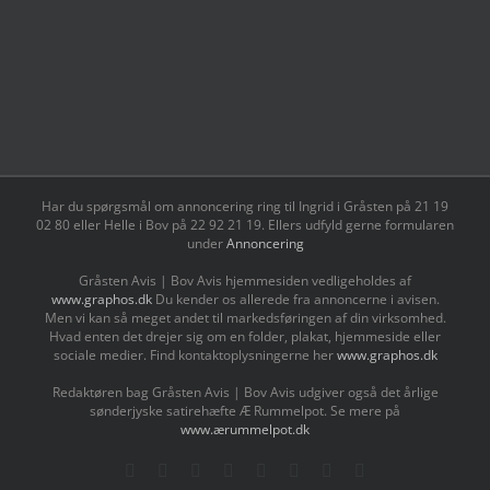
Har du spørgsmål om annoncering ring til Ingrid i Gråsten på 21 19
02 80 ‬eller Helle i Bov på 22 92 21 19‬. Ellers udfyld gerne formularen
under
Annoncering
Gråsten Avis | Bov Avis hjemmesiden vedligeholdes af
www.graphos.dk
Du kender os allerede fra annoncerne i avisen.
Men vi kan så meget andet til markedsføringen af din virksomhed.
Hvad enten det drejer sig om en folder, plakat, hjemmeside eller
sociale medier. Find kontaktoplysningerne her
www.graphos.dk
Redaktøren bag Gråsten Avis | Bov Avis udgiver også det årlige
sønderjyske satirehæfte Æ Rummelpot. Se mere på
www.ærummelpot.dk
Facebook
Facebook
Facebook
Facebook
Instagram
Instagram
Instagram
LinkedIn