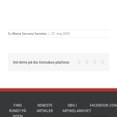
By
Marta Serrano Sanchez
|
27. maj 2025
Facebook
X
LinkedIn
E-
Del dette på din fortrukne platform
mail
FIND
SENESTE
SØG I
FACEBOOK.COM
RUNDT PÅ
ARTIKLER
ARTIKELARKIVET
SIDEN