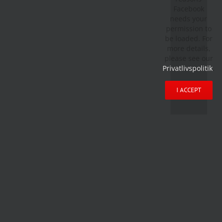
Facebook
needs your
permission to
be loaded. For
more details,
please see our
Privatlivspolitik
.
I ACCEPT