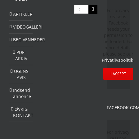
Søg
For privacy
efter:
ARTIKLER
reasons
Facebook
VIDEOGALLERI
needs your
permission to
BEGIVENHEDER
be loaded. For
more details,
PDF-
please see our
ARKIV
Privatlivspolitik
.
UGENS
I ACCEPT
AVIS
Indsend
annonce
FACEBOOK.COM
ØVRIG
KONTAKT
For privacy
reasons