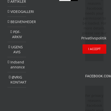
efter:
ARTIKLER
reasons
Facebook
VIDEOGALLERI
needs your
permission to
BEGIVENHEDER
be loaded. For
more details,
PDF-
please see our
ARKIV
Privatlivspolitik
.
UGENS
I ACCEPT
AVIS
Indsend
annonce
FACEBOOK.COM
ØVRIG
KONTAKT
For privacy
reasons
Facebook
needs your