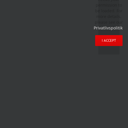
permission to
be loaded. For
more details,
please see our
Privatlivspolitik
.
I ACCEPT