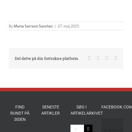
By
Marta Serrano Sanchez
|
27. maj 2025
Facebook
X
LinkedIn
E-
Del dette på din fortrukne platform
mail
FIND
SENESTE
SØG I
FACEBOOK.COM
RUNDT PÅ
ARTIKLER
ARTIKELARKIVET
SIDEN
Søg
For privacy