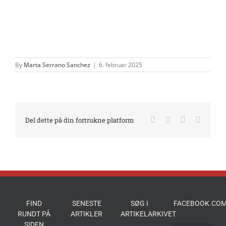
By
Marta Serrano Sanchez
|
6. februar 2025
Facebook
X
LinkedIn
E-
Del dette på din fortrukne platform
mail
FIND
SENESTE
SØG I
FACEBOOK.COM
RUNDT PÅ
ARTIKLER
ARTIKELARKIVET
SIDEN