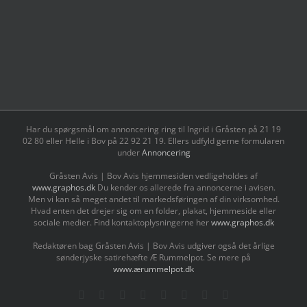
Har du spørgsmål om annoncering ring til Ingrid i Gråsten på 21 19
02 80 ‬eller Helle i Bov på 22 92 21 19‬. Ellers udfyld gerne formularen
under
Annoncering
Gråsten Avis | Bov Avis hjemmesiden vedligeholdes af
www.graphos.dk
Du kender os allerede fra annoncerne i avisen.
Men vi kan så meget andet til markedsføringen af din virksomhed.
Hvad enten det drejer sig om en folder, plakat, hjemmeside eller
sociale medier. Find kontaktoplysningerne her
www.graphos.dk
Redaktøren bag Gråsten Avis | Bov Avis udgiver også det årlige
sønderjyske satirehæfte Æ Rummelpot. Se mere på
www.ærummelpot.dk
Facebook
Facebook
Facebook
Facebook
Instagram
Instagram
Instagram
LinkedIn