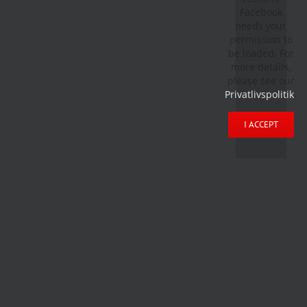
Facebook
needs your
permission to
be loaded. For
more details,
please see our
Privatlivspolitik
.
I ACCEPT