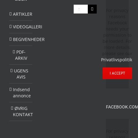
Søg
For privacy
efter:
ARTIKLER
reasons
Facebook
VIDEOGALLERI
needs your
permission to
BEGIVENHEDER
be loaded. For
more details,
PDF-
please see our
ARKIV
Privatlivspolitik
.
UGENS
I ACCEPT
AVIS
Indsend
annonce
FACEBOOK.COM
ØVRIG
KONTAKT
For privacy
reasons