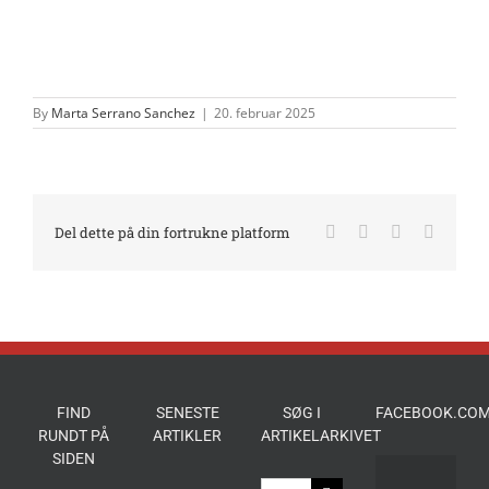
By
Marta Serrano Sanchez
|
20. februar 2025
Facebook
X
LinkedIn
E-
Del dette på din fortrukne platform
mail
FIND
SENESTE
SØG I
FACEBOOK.COM
RUNDT PÅ
ARTIKLER
ARTIKELARKIVET
SIDEN
Søg