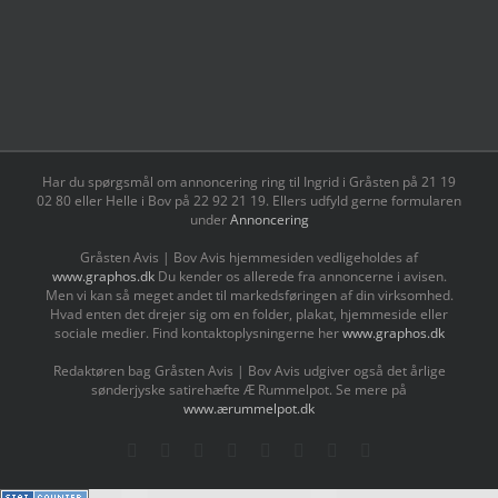
Har du spørgsmål om annoncering ring til Ingrid i Gråsten på 21 19
02 80 ‬eller Helle i Bov på 22 92 21 19‬. Ellers udfyld gerne formularen
under
Annoncering
Gråsten Avis | Bov Avis hjemmesiden vedligeholdes af
www.graphos.dk
Du kender os allerede fra annoncerne i avisen.
Men vi kan så meget andet til markedsføringen af din virksomhed.
Hvad enten det drejer sig om en folder, plakat, hjemmeside eller
sociale medier. Find kontaktoplysningerne her
www.graphos.dk
Redaktøren bag Gråsten Avis | Bov Avis udgiver også det årlige
sønderjyske satirehæfte Æ Rummelpot. Se mere på
www.ærummelpot.dk
Facebook
Facebook
Facebook
Facebook
Instagram
Instagram
Instagram
LinkedIn