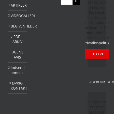
For privacy
efter:
ARTIKLER
reasons
Facebook
VIDEOGALLERI
needs your
permission to
BEGIVENHEDER
be loaded. For
more details,
PDF-
please see our
ARKIV
Privatlivspolitik
.
UGENS
I ACCEPT
AVIS
Indsend
annonce
FACEBOOK.COM
ØVRIG
KONTAKT
For privacy
reasons
Facebook