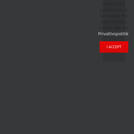
needs your
permission to
be loaded. For
more details,
please see our
Privatlivspolitik
.
I ACCEPT