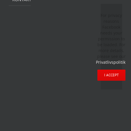
For privacy
reasons
Facebook
needs your
permission to
be loaded. For
more details,
please see our
Privatlivspolitik
.
I ACCEPT