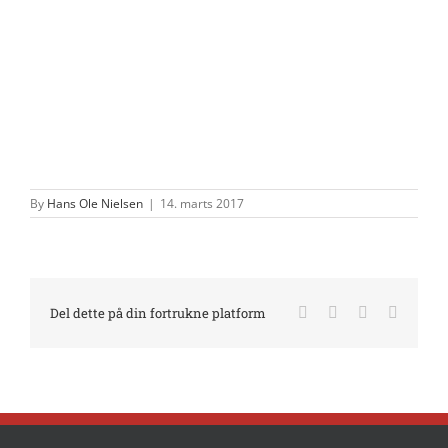
By
Hans Ole Nielsen
|
14. marts 2017
Facebook
X
LinkedIn
E-
Del dette på din fortrukne platform
mail