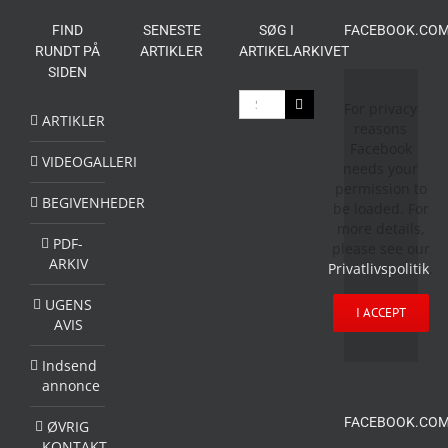
FIND
SENESTE
SØG I
FACEBOOK.COM
RUNDT PÅ
ARTIKLER
ARTIKELARKIVET
SIDEN
Søg
For privacy
efter:
ARTIKLER
reasons
Facebook
VIDEOGALLERI
needs your
permission to
BEGIVENHEDER
be loaded. For
more details,
PDF-
please see our
ARKIV
Privatlivspolitik
.
UGENS
I ACCEPT
AVIS
Indsend
annonce
FACEBOOK.COM
ØVRIG
KONTAKT