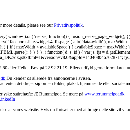
 more details, please see our
Privatlivspolitik
.
y( window ).on( 'resize', function() { fusion_resize_page_widget(); }
ry( '.facebook-like-widget-4 .fb-page' ).attr( 'data-width' ), maxWidth 
 { if ( maxWidth < availableSpace ) { availableSpace = maxWidth; } jQu
FBML.parse(); } } } }; ( function( d, s, id ) { var js, fjs = d.getElemen
.net/da_DK/sdk.js#xfbml=1&version=v8.0&appId=140408046762871"; fjs.pare
 80 ‬eller Helle i Bov på 22 92 21 19‬. Ellers udfyld gerne formularen 
.dk
Du kender os allerede fra annoncerne i avisen.
d enten det drejer sig om en folder, plakat, hjemmeside eller sociale 
derjyske satirehæfte Æ Rummelpot. Se mere på
www.ærummelpot.dk
LinkedIn
else af vores website. Hvis du fortsætter med at bruge dette site vil vi a