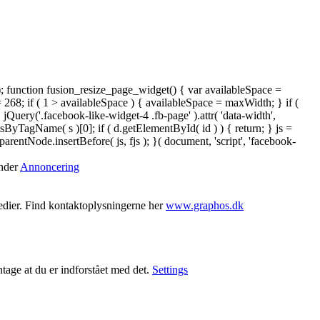
); function fusion_resize_page_widget() { var availableSpace =
= 268; if ( 1 > availableSpace ) { availableSpace = maxWidth; } if (
ery('.facebook-like-widget-4 .fb-page' ).attr( 'data-width',
tsByTagName( s )[0]; if ( d.getElementById( id ) ) { return; } js =
ntNode.insertBefore( js, fjs ); }( document, 'script', 'facebook-
under
Annoncering
medier. Find kontaktoplysningerne her
www.graphos.dk
ntage at du er indforstået med det.
Settings