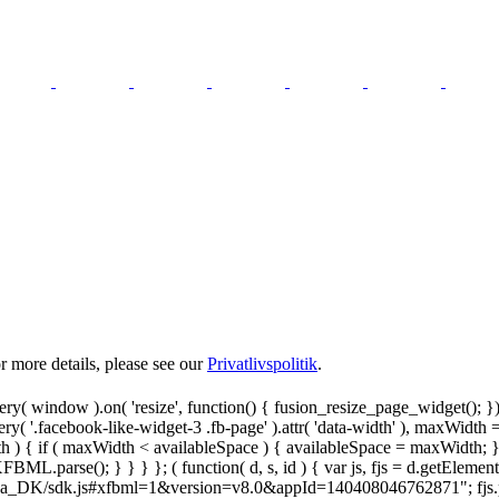
 more details, please see our
Privatlivspolitik
.
y( window ).on( 'resize', function() { fusion_resize_page_widget(); }
ry( '.facebook-like-widget-3 .fb-page' ).attr( 'data-width' ), maxWidth 
 { if ( maxWidth < availableSpace ) { availableSpace = maxWidth; } jQu
FBML.parse(); } } } }; ( function( d, s, id ) { var js, fjs = d.getElemen
.net/da_DK/sdk.js#xfbml=1&version=v8.0&appId=140408046762871"; fjs.pare