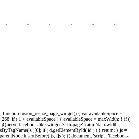
); function fusion_resize_page_widget() { var availableSpace =
= 268; if ( 1 > availableSpace ) { availableSpace = maxWidth; } if (
ery('.facebook-like-widget-3 .fb-page' ).attr( 'data-width',
tsByTagName( s )[0]; if ( d.getElementById( id ) ) { return; } js =
ntNode.insertBefore( js, fjs ); }( document, 'script', 'facebook-