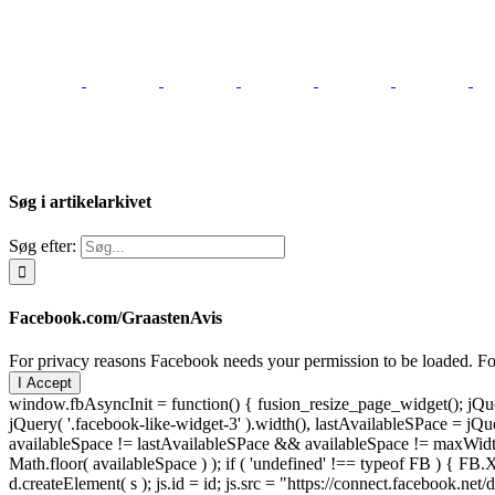
Søg i artikelarkivet
Søg efter:
Facebook.com/GraastenAvis
For privacy reasons Facebook needs your permission to be loaded. For
I Accept
window.fbAsyncInit = function() { fusion_resize_page_widget(); jQuer
jQuery( '.facebook-like-widget-3' ).width(), lastAvailableSPace = jQue
availableSpace != lastAvailableSPace && availableSpace != maxWidth )
Math.floor( availableSpace ) ); if ( 'undefined' !== typeof FB ) { FB.X
d.createElement( s ); js.id = id; js.src = "https://connect.facebook