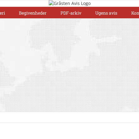
eri
Begivenheder
PDF-arkiv
Ugens avis
Kon