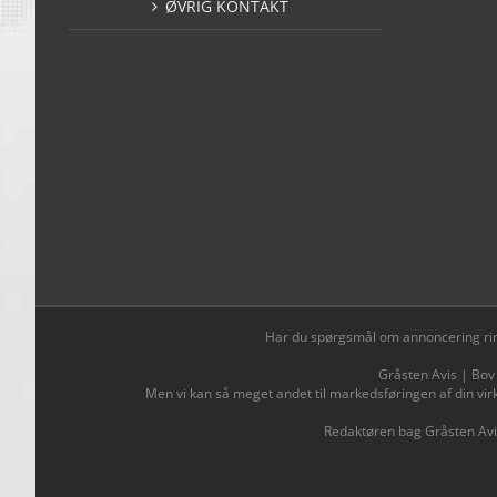
ØVRIG KONTAKT
Har du spørgsmål om annoncering ring t
Gråsten Avis | Bov
Men vi kan så meget andet til markedsføringen af din vir
Redaktøren bag Gråsten Avi