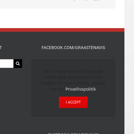
mail
T
FACEBOOK.COM/GRAASTENAVIS
For privacy reasons Facebook
needs your permission to be
loaded. For more details, please
see our
Privatlivspolitik
.
I ACCEPT