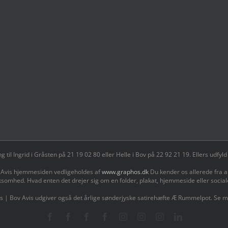
il Ingrid i Gråsten på 21 19 02 80 ‬eller Helle i Bov på 22 92 21 19‬. Ellers udf
 Avis hjemmesiden vedligeholdes af
www.graphos.dk
Du kender os allerede fra a
ksomhed. Hvad enten det drejer sig om en folder, plakat, hjemmeside eller socia
s | Bov Avis udgiver også det årlige sønderjyske satirehæfte Æ Rummelpot. Se 
Facebook
Facebook
Facebook
Facebook
Instagram
Instagram
Instagram
LinkedIn