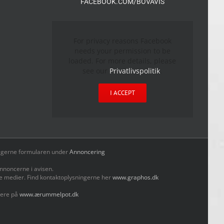
FACEBOOK.COM/BOVAVIS
For privacy reasons Facebook
needs your permission to be
loaded. For more details, please
see our
Privatlivspolitik
.
I ACCEPT
yld gerne formularen under
Annoncering
nnoncerne i avisen.
le medier. Find kontaktoplysningerne her
www.graphos.dk
mere på
www.ærummelpot.dk