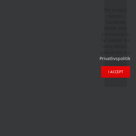
For privacy
reasons
Facebook
needs your
permission to
be loaded. For
more details,
please see our
Privatlivspolitik
.
I ACCEPT