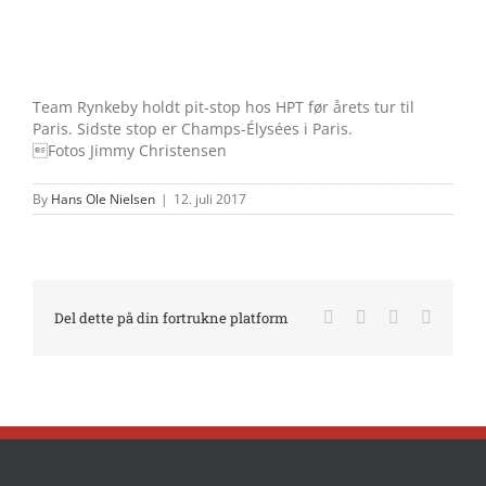
Team Rynkeby holdt pit-stop hos HPT før årets tur til
Paris. Sidste stop er Champs-Élysées i Paris.
Fotos Jimmy Christensen
By
Hans Ole Nielsen
|
12. juli 2017
Facebook
X
LinkedIn
E-
Del dette på din fortrukne platform
mail