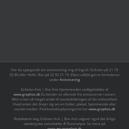
Har du spørgsmål om annoncering ring til Ingrid i Gråsten på 21 19
02 80 ‬eller Helle i Bov på 22 92 21 19‬. Ellers udfyld gerne formularen
under
Annoncering
Gråsten Avis | Bov Avis hjemmesiden vedligeholdes af
www.graphos.dk
Du kender os allerede fra annoncerne i avisen.
Men vi kan så meget andet til markedsføringen af din virksomhed.
Hvad enten det drejer sig om en folder, plakat, hjemmeside eller
sociale medier. Find kontaktoplysningerne her
www.graphos.dk
Redaktøren bag Gråsten Avis | Bov Avis udgiver også det årlige
sønderjyske satirehæfte Æ Rummelpot. Se mere på
www.ærummelpot.dk