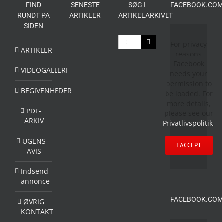
FIND
SENESTE
SØG I
FACEBOOK.COM
RUNDT PÅ
ARTIKLER
ARTIKELARKIVET
SIDEN
Søg
For privacy
efter:
ARTIKLER
reasons
Facebook
VIDEOGALLERI
needs your
permission to
BEGIVENHEDER
be loaded. For
more details,
PDF-
please see our
ARKIV
Privatlivspolitik
.
UGENS
I ACCEPT
AVIS
Indsend
annonce
FACEBOOK.COM
ØVRIG
KONTAKT