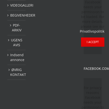
Facebook
VIDEOGALLERI
needs your
permission to
BEGIVENHEDER
be loaded. For
more details,
PDF-
please see our
ARKIV
Privatlivspolitik
.
UGENS
I ACCEPT
AVIS
Indsend
annonce
FACEBOOK.COM
ØVRIG
KONTAKT
For privacy
reasons
Facebook
needs your
permission to