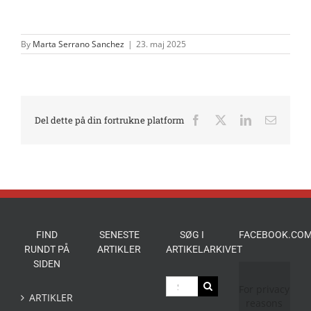
By
Marta Serrano Sanchez
|
23. maj 2025
Del dette på din fortrukne platform
Facebook
X
LinkedIn
E-
mail
FIND
SENESTE
SØG I
FACEBOOK.COM
RUNDT PÅ
ARTIKLER
ARTIKELARKIVET
SIDEN
Søg
For privacy
efter:
ARTIKLER
reasons