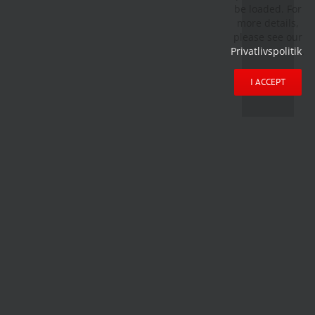
be loaded. For
more details,
please see our
Privatlivspolitik
.
I ACCEPT