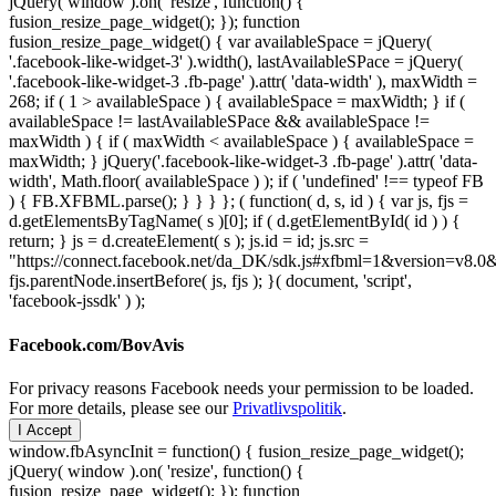
jQuery( window ).on( 'resize', function() {
fusion_resize_page_widget(); }); function
fusion_resize_page_widget() { var availableSpace = jQuery(
'.facebook-like-widget-3' ).width(), lastAvailableSPace = jQuery(
'.facebook-like-widget-3 .fb-page' ).attr( 'data-width' ), maxWidth =
268; if ( 1 > availableSpace ) { availableSpace = maxWidth; } if (
availableSpace != lastAvailableSPace && availableSpace !=
maxWidth ) { if ( maxWidth < availableSpace ) { availableSpace =
maxWidth; } jQuery('.facebook-like-widget-3 .fb-page' ).attr( 'data-
width', Math.floor( availableSpace ) ); if ( 'undefined' !== typeof FB
) { FB.XFBML.parse(); } } } }; ( function( d, s, id ) { var js, fjs =
d.getElementsByTagName( s )[0]; if ( d.getElementById( id ) ) {
return; } js = d.createElement( s ); js.id = id; js.src =
"https://connect.facebook.net/da_DK/sdk.js#xfbml=1&version=v8
fjs.parentNode.insertBefore( js, fjs ); }( document, 'script',
'facebook-jssdk' ) );
Facebook.com/BovAvis
For privacy reasons Facebook needs your permission to be loaded.
For more details, please see our
Privatlivspolitik
.
I Accept
window.fbAsyncInit = function() { fusion_resize_page_widget();
jQuery( window ).on( 'resize', function() {
fusion_resize_page_widget(); }); function