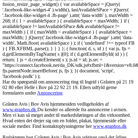
fusion_resize_page_widget() { var availableSpace = jQuery(
'.facebook-like-widget-4' ).width(), lastAvailableSPace = jQuery(
'.facebook-like-widget-4 .fb-page' ).attr( 'data-width' ), maxWidth =
268; if ( 1 > availableSpace ) { availableSpace = maxWidth; } if (
availableSpace != lastAvailableSPace && availableSpace !=
maxWidth ) { if ( maxWidth < availableSpace ) { availableSpace =
maxWidth; } jQuery('.facebook-like-widget-4 .fb-page' ).attr( 'data-
width', Math.floor( availableSpace ) ); if ( 'undefined' !== typeof FB
) { FB.XFBML.parse(); } } } }; ( function( d, s, id ) { var js, fjs =
d.getElementsByTagName( s )[0]; if ( d.getElementById( id ) ) {
return; } js = d.createElement( s ); js.id = id; js.src =
"https://connect.facebook.net/da_DK/sdk.js#xfbml=1&version=v8
fjs.parentNode.insertBefore( js, fjs ); }( document, 'script',
'facebook-jssdk' ) );
Har du spørgsmål om annoncering ring til Ingrid i Gråsten på 21 19
02 80 ‬eller Helle i Bov på 22 92 21 19‬. Ellers udfyld gerne
formularen under
Annoncering
Gråsten Avis | Bov Avis hjemmesiden vedligeholdes af
www.graphos.dk
Du kender os allerede fra annoncerne i avisen.
Men vi kan så meget andet til markedsføringen af din virksomhed.
Hvad enten det drejer sig om en folder, plakat, hjemmeside eller
sociale medier. Find kontaktoplysningerne her
www.graphos.dk
Redaktøren bag Gråsten Avis | Bov Avis udgiver også det årlige