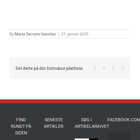
By
Marta Serrano Sanchez
|
21. januar 2025
Facebook
X
LinkedIn
E-
Del dette på din fortrukne platform
mail
FIND
SENESTE
SØG I
FACEBOOK.COM
RUNDT PÅ
ARTIKLER
ARTIKELARKIVET
SIDEN