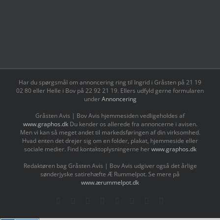
Har du spørgsmål om annoncering ring til Ingrid i Gråsten på 21 19
02 80 ‬eller Helle i Bov på 22 92 21 19‬. Ellers udfyld gerne formularen
under
Annoncering
Gråsten Avis | Bov Avis hjemmesiden vedligeholdes af
www.graphos.dk
Du kender os allerede fra annoncerne i avisen.
Men vi kan så meget andet til markedsføringen af din virksomhed.
Hvad enten det drejer sig om en folder, plakat, hjemmeside eller
sociale medier. Find kontaktoplysningerne her
www.graphos.dk
Redaktøren bag Gråsten Avis | Bov Avis udgiver også det årlige
sønderjyske satirehæfte Æ Rummelpot. Se mere på
www.ærummelpot.dk
Facebook
Facebook
Facebook
Facebook
Instagram
Instagram
Instagram
LinkedIn