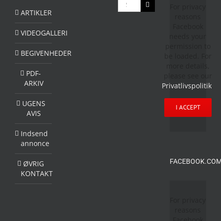
Søg
For privacy
efter:
ARTIKLER
reasons
Facebook
VIDEOGALLERI
needs your
permission to
BEGIVENHEDER
be loaded. For
more details,
PDF-
please see our
ARKIV
Privatlivspolitik
.
UGENS
I ACCEPT
AVIS
Indsend
annonce
FACEBOOK.COM
ØVRIG
KONTAKT
For privacy
reasons
Facebook