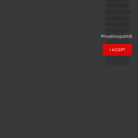
needs your
permission to
be loaded. For
more details,
please see our
Privatlivspolitik
.
I ACCEPT