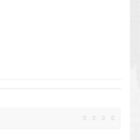
Facebook
X
LinkedIn
E-
mail