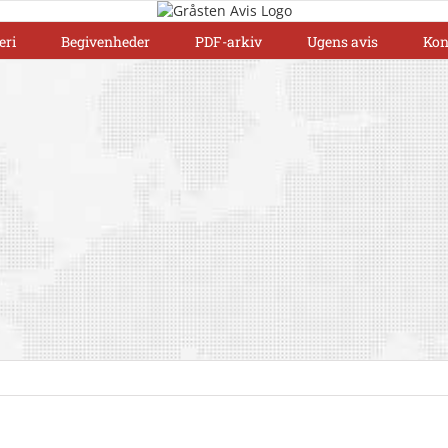
eri
Begivenheder
PDF-arkiv
Ugens avis
Kon