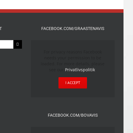
T
FACEBOOK.COM/GRAASTENAVIS
For privacy reasons Facebook
needs your permission to be
loaded. For more details, please
see our
Privatlivspolitik
.
I ACCEPT
FACEBOOK.COM/BOVAVIS