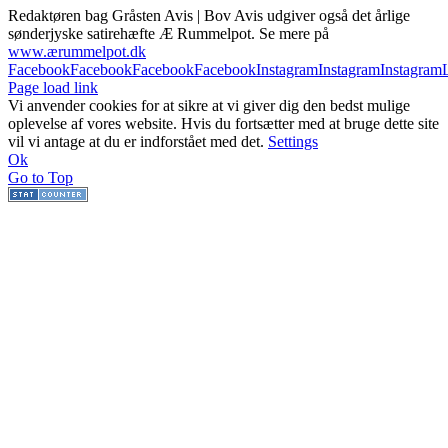
Redaktøren bag Gråsten Avis | Bov Avis udgiver også det årlige
sønderjyske satirehæfte Æ Rummelpot. Se mere på
www.ærummelpot.dk
Facebook
Facebook
Facebook
Facebook
Instagram
Instagram
Instagram
Page load link
Vi anvender cookies for at sikre at vi giver dig den bedst mulige
oplevelse af vores website. Hvis du fortsætter med at bruge dette site
vil vi antage at du er indforstået med det.
Settings
Ok
Go to Top