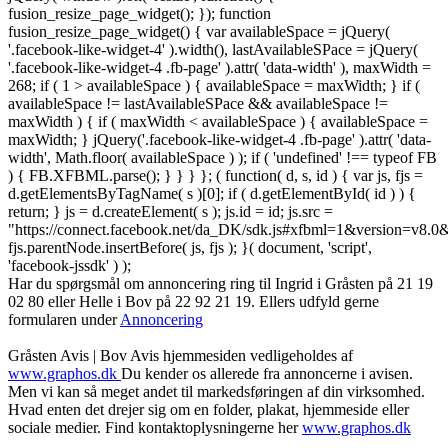
fusion_resize_page_widget(); }); function
fusion_resize_page_widget() { var availableSpace = jQuery(
'.facebook-like-widget-4' ).width(), lastAvailableSPace = jQuery(
'.facebook-like-widget-4 .fb-page' ).attr( 'data-width' ), maxWidth =
268; if ( 1 > availableSpace ) { availableSpace = maxWidth; } if (
availableSpace != lastAvailableSPace && availableSpace !=
maxWidth ) { if ( maxWidth < availableSpace ) { availableSpace =
maxWidth; } jQuery('.facebook-like-widget-4 .fb-page' ).attr( 'data-
width', Math.floor( availableSpace ) ); if ( 'undefined' !== typeof FB
) { FB.XFBML.parse(); } } } }; ( function( d, s, id ) { var js, fjs =
d.getElementsByTagName( s )[0]; if ( d.getElementById( id ) ) {
return; } js = d.createElement( s ); js.id = id; js.src =
"https://connect.facebook.net/da_DK/sdk.js#xfbml=1&version=v8
fjs.parentNode.insertBefore( js, fjs ); }( document, 'script',
'facebook-jssdk' ) );
Har du spørgsmål om annoncering ring til Ingrid i Gråsten på 21 19
02 80 ‬eller Helle i Bov på 22 92 21 19‬. Ellers udfyld gerne
formularen under
Annoncering
Gråsten Avis | Bov Avis hjemmesiden vedligeholdes af
www.graphos.dk
Du kender os allerede fra annoncerne i avisen.
Men vi kan så meget andet til markedsføringen af din virksomhed.
Hvad enten det drejer sig om en folder, plakat, hjemmeside eller
sociale medier. Find kontaktoplysningerne her
www.graphos.dk