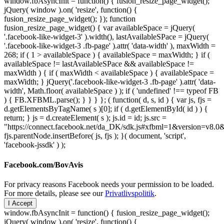
window.fbAsyncInit = function() { fusion_resize_page_widget();
jQuery( window ).on( 'resize', function() {
fusion_resize_page_widget(); }); function
fusion_resize_page_widget() { var availableSpace = jQuery(
'.facebook-like-widget-3' ).width(), lastAvailableSPace = jQuery(
'.facebook-like-widget-3 .fb-page' ).attr( 'data-width' ), maxWidth =
268; if ( 1 > availableSpace ) { availableSpace = maxWidth; } if (
availableSpace != lastAvailableSPace && availableSpace !=
maxWidth ) { if ( maxWidth < availableSpace ) { availableSpace =
maxWidth; } jQuery('.facebook-like-widget-3 .fb-page' ).attr( 'data-
width', Math.floor( availableSpace ) ); if ( 'undefined' !== typeof FB
) { FB.XFBML.parse(); } } } }; ( function( d, s, id ) { var js, fjs =
d.getElementsByTagName( s )[0]; if ( d.getElementById( id ) ) {
return; } js = d.createElement( s ); js.id = id; js.src =
"https://connect.facebook.net/da_DK/sdk.js#xfbml=1&version=v8
fjs.parentNode.insertBefore( js, fjs ); }( document, 'script',
'facebook-jssdk' ) );
Facebook.com/BovAvis
For privacy reasons Facebook needs your permission to be loaded.
For more details, please see our
Privatlivspolitik
.
I Accept
window.fbAsyncInit = function() { fusion_resize_page_widget();
jQuery( window ).on( 'resize', function() {