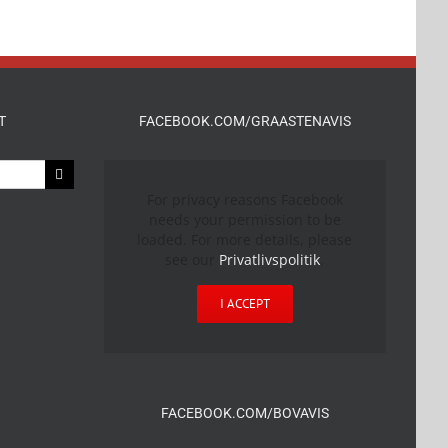
T
FACEBOOK.COM/GRAASTENAVIS
For privacy reasons Facebook
needs your permission to be
loaded. For more details, please
see our
Privatlivspolitik
.
I ACCEPT
FACEBOOK.COM/BOVAVIS