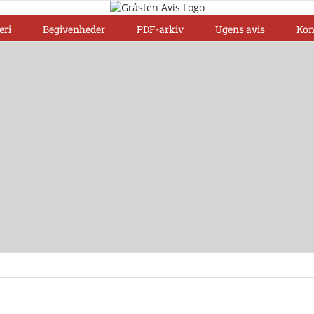
eri
Begivenheder
PDF-arkiv
Ugens avis
Kon