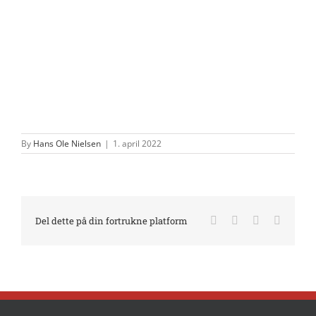
By
Hans Ole Nielsen
|
1. april 2022
Facebook
X
LinkedIn
E-
Del dette på din fortrukne platform
mail