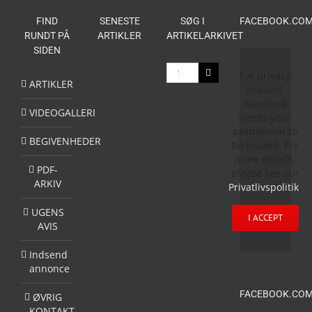
FIND
SENESTE
SØG I
FACEBOOK.COM
RUNDT PÅ
ARTIKLER
ARTIKELARKIVET
SIDEN
Søg
For privacy
efter:
ARTIKLER
reasons
Facebook
VIDEOGALLERI
needs your
permission to
BEGIVENHEDER
be loaded. For
more details,
PDF-
please see our
ARKIV
Privatlivspolitik
.
UGENS
I ACCEPT
AVIS
Indsend
annonce
FACEBOOK.COM
ØVRIG
KONTAKT