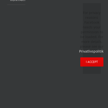
For privacy
reasons
Facebook
needs your
permission to
be loaded. For
more details,
please see our
Privatlivspolitik
.
I ACCEPT