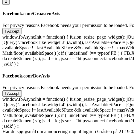
Facebook.com/GraastenAvis
For privacy reasons Facebook needs your permission to be loaded. For
I Accept
window.fbAsyncInit = function() { fusion_resize_page_widget(); jQuer
jQuery( '.facebook-like-widget-3' ).width(), lastAvailableSPace = jQue
availableSpace != lastAvailableSPace && availableSpace != maxWidth )
Math.floor( availableSpace ) ); if ( 'undefined' !== typeof FB ) { FB.X
d.createElement( s ); js.id = id; js.src = "https://connect.facebook
jssdk' ) );
Facebook.com/BovAvis
For privacy reasons Facebook needs your permission to be loaded. For
I Accept
window.fbAsyncInit = function() { fusion_resize_page_widget(); jQuer
jQuery( '.facebook-like-widget-4' ).width(), lastAvailableSPace = jQue
availableSpace != lastAvailableSPace && availableSpace != maxWidth )
Math.floor( availableSpace ) ); if ( 'undefined' !== typeof FB ) { FB.X
d.createElement( s ); js.id = id; js.src = "https://connect.facebook
jssdk' ) );
Har du spørgsmål om annoncering ring til Ingrid i Gråsten på 21 19 02