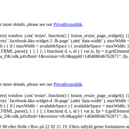
 more details, please see our
Privatlivspolitik
.
y( window ).on( 'resize', function() { fusion_resize_page_widget(); }
ry( '.facebook-like-widget-3 .fb-page' ).attr( 'data-width' ), maxWidth 
 { if ( maxWidth < availableSpace ) { availableSpace = maxWidth; } jQu
FBML.parse(); } } } }; ( function( d, s, id ) { var js, fjs = d.getElemen
.net/da_DK/sdk.js#xfbml=1&version=v8.0&appId=140408046762871"; fjs.pare
 more details, please see our
Privatlivspolitik
.
y( window ).on( 'resize', function() { fusion_resize_page_widget(); }
ry( '.facebook-like-widget-4 .fb-page' ).attr( 'data-width' ), maxWidth 
 { if ( maxWidth < availableSpace ) { availableSpace = maxWidth; } jQu
FBML.parse(); } } } }; ( function( d, s, id ) { var js, fjs = d.getElemen
.net/da_DK/sdk.js#xfbml=1&version=v8.0&appId=140408046762871"; fjs.pare
 80 ‬eller Helle i Bov på 22 92 21 19‬. Ellers udfyld gerne formularen 