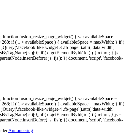
); function fusion_resize_page_widget() { var availableSpace =
= 268; if ( 1 > availableSpace ) { availableSpace = maxWidth; } if (
ery('.facebook-like-widget-3 .fb-page' ).attr( 'data-width',
tsByTagName( s )[0]; if ( d.getElementById( id ) ) { return; } js =
ntNode.insertBefore( js, fjs ); }( document, 'script', 'facebook-
); function fusion_resize_page_widget() { var availableSpace =
= 268; if ( 1 > availableSpace ) { availableSpace = maxWidth; } if (
ery('.facebook-like-widget-4 .fb-page' ).attr( 'data-width',
tsByTagName( s )[0]; if ( d.getElementById( id ) ) { return; } js =
ntNode.insertBefore( js, fjs ); }( document, 'script', 'facebook-
under
Annoncering