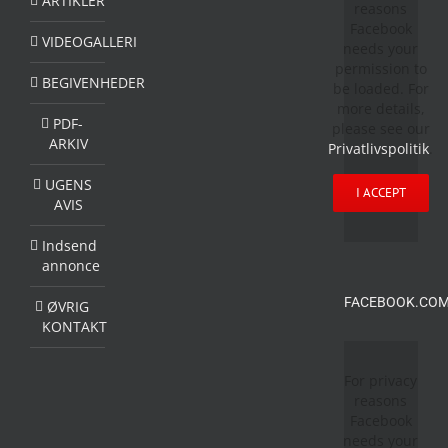
ARTIKLER
reasons
Facebook
VIDEOGALLERI
needs your
permission to
BEGIVENHEDER
be loaded. For
more details,
PDF-
please see our
ARKIV
Privatlivspolitik
.
UGENS
I ACCEPT
AVIS
Indsend
annonce
FACEBOOK.COM
ØVRIG
KONTAKT
For privacy
reasons
Facebook
needs your