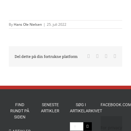
By
Hans Ole Nielsen
|
25. juli 2022
Facebook
X
LinkedIn
E-
Del dette på din fortrukne platform
mail
FIND
SENESTE
SØG I
FACEBOOK.COM
RUNDT PÅ
ARTIKLER
ARTIKELARKIVET
SIDEN
Søg
For privacy
efter: