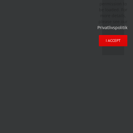
permission to
be loaded. For
more details,
please see our
Privatlivspolitik
.
I ACCEPT