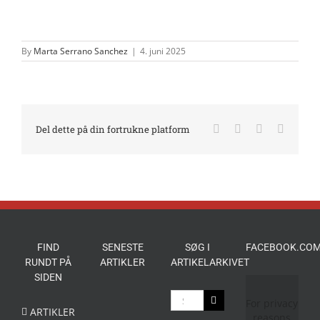
By
Marta Serrano Sanchez
|
4. juni 2025
Facebook
X
LinkedIn
E-
Del dette på din fortrukne platform
mail
FIND
SENESTE
SØG I
FACEBOOK.COM
RUNDT PÅ
ARTIKLER
ARTIKELARKIVET
SIDEN
Søg
For privacy
efter:
ARTIKLER
reasons