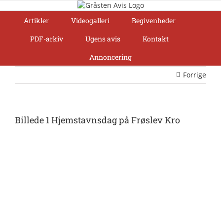
Skip
to
Artikler
Videogalleri
Begivenheder
content
PDF-arkiv
Ugens avis
Kontakt
Annoncering
Forrige
Billede 1 Hjemstavnsdag på Frøslev Kro