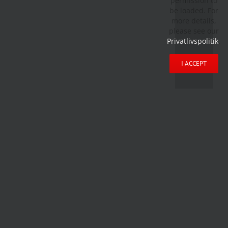
permission to
be loaded. For
more details,
please see our
Privatlivspolitik
.
I ACCEPT