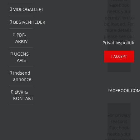
Facebook
VIDEOGALLERI
needs your
permission to
BEGIVENHEDER
be loaded. For
more details,
PDF-
please see our
ARKIV
Privatlivspolitik
.
UGENS
I ACCEPT
AVIS
Indsend
annonce
FACEBOOK.COM
ØVRIG
KONTAKT
For privacy
reasons
Facebook
needs your