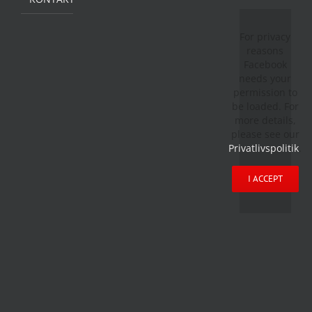
For privacy
reasons
Facebook
needs your
permission to
be loaded. For
more details,
please see our
Privatlivspolitik
.
I ACCEPT