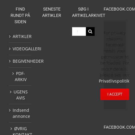
FIND
SENESTE
SØG I
FACEBOOK.COM
RUNDT PÅ
ARTIKLER
ARTIKELARKIVET
SIDEN
Søg
For privacy
efter:
ARTIKLER
reasons
Facebook
VIDEOGALLERI
needs your
permission to
BEGIVENHEDER
be loaded. For
more details,
PDF-
please see our
ARKIV
Privatlivspolitik
.
UGENS
I ACCEPT
AVIS
Indsend
annonce
FACEBOOK.COM
ØVRIG
KONTAKT