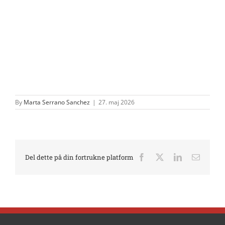
By
Marta Serrano Sanchez
|
27. maj 2026
Del dette på din fortrukne platform
Facebook
X
LinkedIn
E-
mail