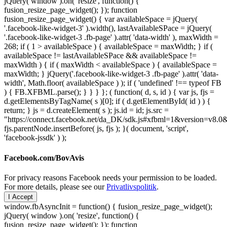
jQuery( window ).on( 'resize', function() {
fusion_resize_page_widget(); }); function
fusion_resize_page_widget() { var availableSpace = jQuery(
'.facebook-like-widget-3' ).width(), lastAvailableSPace = jQuery(
'.facebook-like-widget-3 .fb-page' ).attr( 'data-width' ), maxWidth =
268; if ( 1 > availableSpace ) { availableSpace = maxWidth; } if (
availableSpace != lastAvailableSPace && availableSpace !=
maxWidth ) { if ( maxWidth < availableSpace ) { availableSpace =
maxWidth; } jQuery('.facebook-like-widget-3 .fb-page' ).attr( 'data-
width', Math.floor( availableSpace ) ); if ( 'undefined' !== typeof FB
) { FB.XFBML.parse(); } } } }; ( function( d, s, id ) { var js, fjs =
d.getElementsByTagName( s )[0]; if ( d.getElementById( id ) ) {
return; } js = d.createElement( s ); js.id = id; js.src =
"https://connect.facebook.net/da_DK/sdk.js#xfbml=1&version=v8
fjs.parentNode.insertBefore( js, fjs ); }( document, 'script',
'facebook-jssdk' ) );
Facebook.com/BovAvis
For privacy reasons Facebook needs your permission to be loaded.
For more details, please see our
Privatlivspolitik
.
I Accept
window.fbAsyncInit = function() { fusion_resize_page_widget();
jQuery( window ).on( 'resize', function() {
fusion_resize_page_widget(); }); function