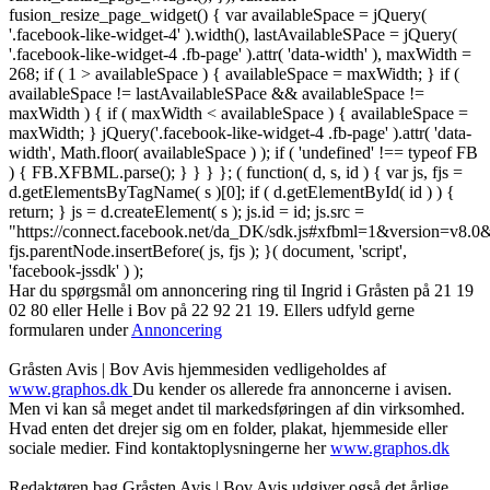
fusion_resize_page_widget() { var availableSpace = jQuery(
'.facebook-like-widget-4' ).width(), lastAvailableSPace = jQuery(
'.facebook-like-widget-4 .fb-page' ).attr( 'data-width' ), maxWidth =
268; if ( 1 > availableSpace ) { availableSpace = maxWidth; } if (
availableSpace != lastAvailableSPace && availableSpace !=
maxWidth ) { if ( maxWidth < availableSpace ) { availableSpace =
maxWidth; } jQuery('.facebook-like-widget-4 .fb-page' ).attr( 'data-
width', Math.floor( availableSpace ) ); if ( 'undefined' !== typeof FB
) { FB.XFBML.parse(); } } } }; ( function( d, s, id ) { var js, fjs =
d.getElementsByTagName( s )[0]; if ( d.getElementById( id ) ) {
return; } js = d.createElement( s ); js.id = id; js.src =
"https://connect.facebook.net/da_DK/sdk.js#xfbml=1&version=v8
fjs.parentNode.insertBefore( js, fjs ); }( document, 'script',
'facebook-jssdk' ) );
Har du spørgsmål om annoncering ring til Ingrid i Gråsten på 21 19
02 80 ‬eller Helle i Bov på 22 92 21 19‬. Ellers udfyld gerne
formularen under
Annoncering
Gråsten Avis | Bov Avis hjemmesiden vedligeholdes af
www.graphos.dk
Du kender os allerede fra annoncerne i avisen.
Men vi kan så meget andet til markedsføringen af din virksomhed.
Hvad enten det drejer sig om en folder, plakat, hjemmeside eller
sociale medier. Find kontaktoplysningerne her
www.graphos.dk
Redaktøren bag Gråsten Avis | Bov Avis udgiver også det årlige