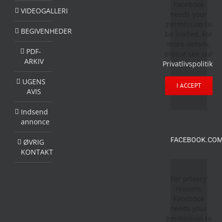
Facebook
VIDEOGALLERI
needs your
permission to
BEGIVENHEDER
be loaded. For
more details,
PDF-
please see our
ARKIV
Privatlivspolitik
.
UGENS
I ACCEPT
AVIS
Indsend
annonce
FACEBOOK.COM
ØVRIG
KONTAKT
For privacy
reasons
Facebook
needs your
permission to