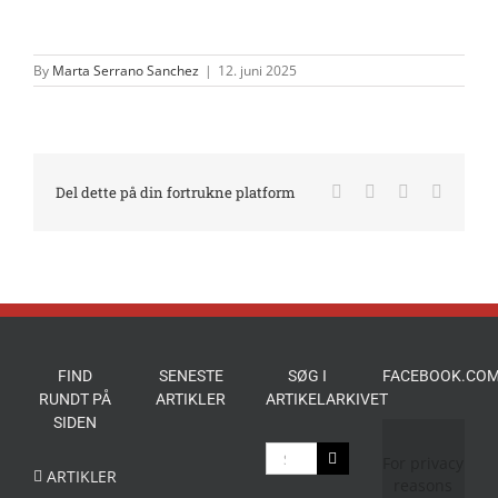
By
Marta Serrano Sanchez
|
12. juni 2025
Facebook
X
LinkedIn
E-
Del dette på din fortrukne platform
mail
FIND
SENESTE
SØG I
FACEBOOK.COM
RUNDT PÅ
ARTIKLER
ARTIKELARKIVET
SIDEN
Søg
For privacy
efter:
ARTIKLER
reasons