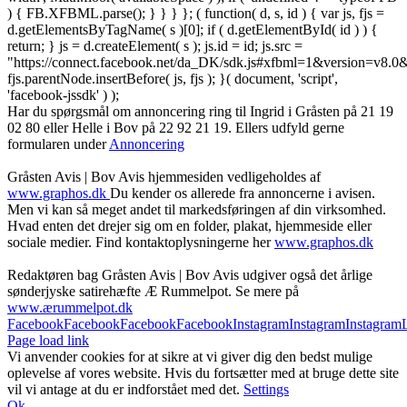
) { FB.XFBML.parse(); } } } }; ( function( d, s, id ) { var js, fjs =
d.getElementsByTagName( s )[0]; if ( d.getElementById( id ) ) {
return; } js = d.createElement( s ); js.id = id; js.src =
"https://connect.facebook.net/da_DK/sdk.js#xfbml=1&version=v8
fjs.parentNode.insertBefore( js, fjs ); }( document, 'script',
'facebook-jssdk' ) );
Har du spørgsmål om annoncering ring til Ingrid i Gråsten på 21 19
02 80 ‬eller Helle i Bov på 22 92 21 19‬. Ellers udfyld gerne
formularen under
Annoncering
Gråsten Avis | Bov Avis hjemmesiden vedligeholdes af
www.graphos.dk
Du kender os allerede fra annoncerne i avisen.
Men vi kan så meget andet til markedsføringen af din virksomhed.
Hvad enten det drejer sig om en folder, plakat, hjemmeside eller
sociale medier. Find kontaktoplysningerne her
www.graphos.dk
Redaktøren bag Gråsten Avis | Bov Avis udgiver også det årlige
sønderjyske satirehæfte Æ Rummelpot. Se mere på
www.ærummelpot.dk
Facebook
Facebook
Facebook
Facebook
Instagram
Instagram
Instagram
Page load link
Vi anvender cookies for at sikre at vi giver dig den bedst mulige
oplevelse af vores website. Hvis du fortsætter med at bruge dette site
vil vi antage at du er indforstået med det.
Settings
Ok