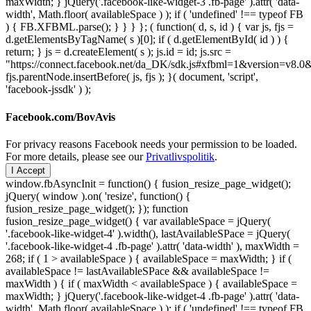
maxWidth; } jQuery('.facebook-like-widget-3 .fb-page' ).attr( 'data-
width', Math.floor( availableSpace ) ); if ( 'undefined' !== typeof FB
) { FB.XFBML.parse(); } } } }; ( function( d, s, id ) { var js, fjs =
d.getElementsByTagName( s )[0]; if ( d.getElementById( id ) ) {
return; } js = d.createElement( s ); js.id = id; js.src =
"https://connect.facebook.net/da_DK/sdk.js#xfbml=1&version=v8
fjs.parentNode.insertBefore( js, fjs ); }( document, 'script',
'facebook-jssdk' ) );
Facebook.com/BovAvis
For privacy reasons Facebook needs your permission to be loaded.
For more details, please see our
Privatlivspolitik
.
I Accept
window.fbAsyncInit = function() { fusion_resize_page_widget();
jQuery( window ).on( 'resize', function() {
fusion_resize_page_widget(); }); function
fusion_resize_page_widget() { var availableSpace = jQuery(
'.facebook-like-widget-4' ).width(), lastAvailableSPace = jQuery(
'.facebook-like-widget-4 .fb-page' ).attr( 'data-width' ), maxWidth =
268; if ( 1 > availableSpace ) { availableSpace = maxWidth; } if (
availableSpace != lastAvailableSPace && availableSpace !=
maxWidth ) { if ( maxWidth < availableSpace ) { availableSpace =
maxWidth; } jQuery('.facebook-like-widget-4 .fb-page' ).attr( 'data-
width', Math.floor( availableSpace ) ); if ( 'undefined' !== typeof FB