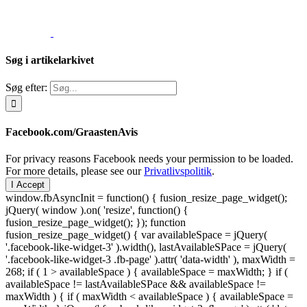
Søg i artikelarkivet
Søg efter:
Facebook.com/GraastenAvis
For privacy reasons Facebook needs your permission to be loaded.
For more details, please see our
Privatlivspolitik
.
I Accept
window.fbAsyncInit = function() { fusion_resize_page_widget();
jQuery( window ).on( 'resize', function() {
fusion_resize_page_widget(); }); function
fusion_resize_page_widget() { var availableSpace = jQuery(
'.facebook-like-widget-3' ).width(), lastAvailableSPace = jQuery(
'.facebook-like-widget-3 .fb-page' ).attr( 'data-width' ), maxWidth =
268; if ( 1 > availableSpace ) { availableSpace = maxWidth; } if (
availableSpace != lastAvailableSPace && availableSpace !=
maxWidth ) { if ( maxWidth < availableSpace ) { availableSpace =