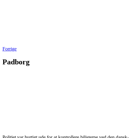
Forrige
Padborg
Politiet var hurtigt ude for at kontrollere bilisterne ved den dansk-