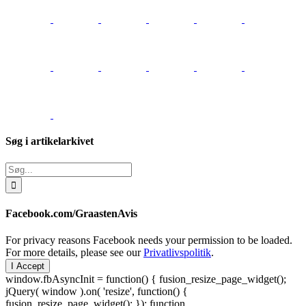
Søg i artikelarkivet
Søg
efter:
Facebook.com/GraastenAvis
For privacy reasons Facebook needs your permission to be loaded.
For more details, please see our
Privatlivspolitik
.
I Accept
window.fbAsyncInit = function() { fusion_resize_page_widget();
jQuery( window ).on( 'resize', function() {
fusion_resize_page_widget(); }); function