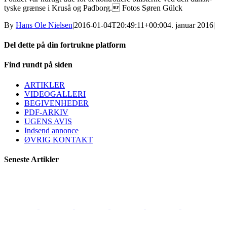
tyske grænse i Kruså og Padborg. Fotos Søren Gülck
By
Hans Ole Nielsen
|
2016-01-04T20:49:11+00:00
4. januar 2016
|
Del dette på din fortrukne platform
Facebook
X
LinkedIn
E-
Find rundt på siden
mail
ARTIKLER
VIDEOGALLERI
BEGIVENHEDER
PDF-ARKIV
UGENS AVIS
Indsend annonce
ØVRIG KONTAKT
Seneste Artikler