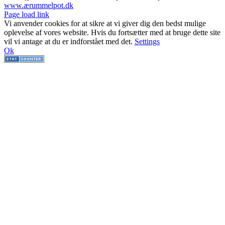
www.ærummelpot.dk
Facebook
Facebook
Facebook
Facebook
Instagram
Instagram
Instagram
LinkedIn
Page load link
Vi anvender cookies for at sikre at vi giver dig den bedst mulige
oplevelse af vores website. Hvis du fortsætter med at bruge dette site
vil vi antage at du er indforstået med det.
Settings
Ok
Go
to
Top