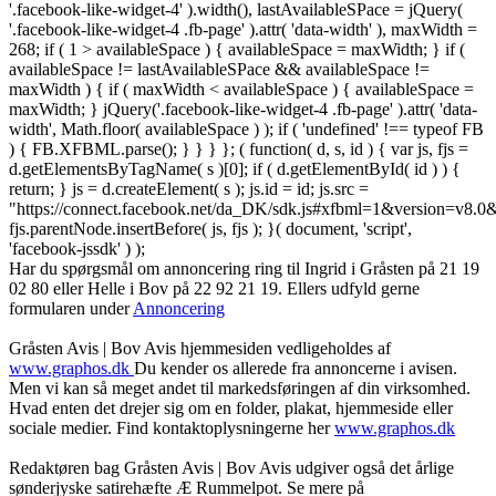
'.facebook-like-widget-4' ).width(), lastAvailableSPace = jQuery(
'.facebook-like-widget-4 .fb-page' ).attr( 'data-width' ), maxWidth =
268; if ( 1 > availableSpace ) { availableSpace = maxWidth; } if (
availableSpace != lastAvailableSPace && availableSpace !=
maxWidth ) { if ( maxWidth < availableSpace ) { availableSpace =
maxWidth; } jQuery('.facebook-like-widget-4 .fb-page' ).attr( 'data-
width', Math.floor( availableSpace ) ); if ( 'undefined' !== typeof FB
) { FB.XFBML.parse(); } } } }; ( function( d, s, id ) { var js, fjs =
d.getElementsByTagName( s )[0]; if ( d.getElementById( id ) ) {
return; } js = d.createElement( s ); js.id = id; js.src =
"https://connect.facebook.net/da_DK/sdk.js#xfbml=1&version=v8
fjs.parentNode.insertBefore( js, fjs ); }( document, 'script',
'facebook-jssdk' ) );
Har du spørgsmål om annoncering ring til Ingrid i Gråsten på 21 19
02 80 ‬eller Helle i Bov på 22 92 21 19‬. Ellers udfyld gerne
formularen under
Annoncering
Gråsten Avis | Bov Avis hjemmesiden vedligeholdes af
www.graphos.dk
Du kender os allerede fra annoncerne i avisen.
Men vi kan så meget andet til markedsføringen af din virksomhed.
Hvad enten det drejer sig om en folder, plakat, hjemmeside eller
sociale medier. Find kontaktoplysningerne her
www.graphos.dk
Redaktøren bag Gråsten Avis | Bov Avis udgiver også det årlige
sønderjyske satirehæfte Æ Rummelpot. Se mere på