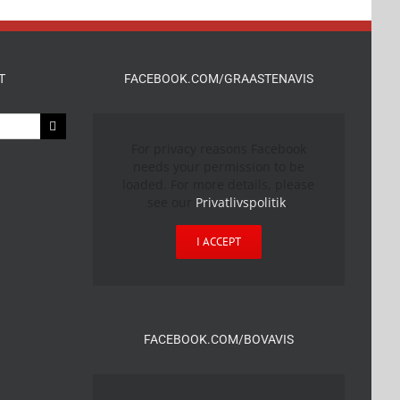
T
FACEBOOK.COM/GRAASTENAVIS
For privacy reasons Facebook
needs your permission to be
loaded. For more details, please
see our
Privatlivspolitik
.
I ACCEPT
FACEBOOK.COM/BOVAVIS