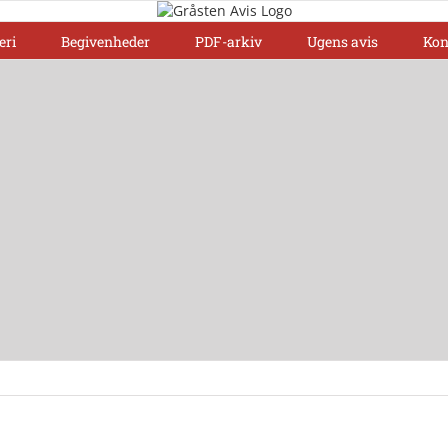
eri
Begivenheder
PDF-arkiv
Ugens avis
Kon