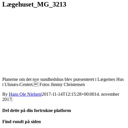
Lægehuset_MG_3213
Planerne om det nye sundhedshus blev præsenteret i Lægernes Hus
i Ulsnæs-Centret. Fotos Jimmy Christensen
By
Hans Ole Nielsen
|
2017-11-14T12:15:28+00:00
14. november
2017
|
Del dette på din fortrukne platform
Facebook
X
LinkedIn
E-
Find rundt på siden
mail