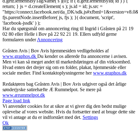
d.getElementsByTagName( s )[0]; if ( d.getElementById( id ) ) {
return; } js = d.createElement( s ); js.id = id; js.src =
"https://connect.facebook.net/da_DK/sdk.js#xfbml=1&version=v8
fjs.parentNode.insertBefore( js, fjs ); }( document, 'script',
'facebook-jssdk' ) );
Har du spørgsmål om annoncering ring til Ingrid i Gråsten på 21 19
02 80 ‬eller Helle i Bov på 22 92 21 19‬. Ellers udfyld gerne
formularen under
Annoncering
Gråsten Avis | Bov Avis hjemmesiden vedligeholdes af
www.graphos.dk
Du kender os allerede fra annoncerne i avisen.
Men vi kan så meget andet til markedsføringen af din virksomhed.
Hvad enten det drejer sig om en folder, plakat, hjemmeside eller
sociale medier. Find kontaktoplysningerne her
www.graphos.dk
Redaktøren bag Gråsten Avis | Bov Avis udgiver også det årlige
sønderjyske satirehæfte Æ Rummelpot. Se mere på
www.ærummelpot.dk
Facebook
Facebook
Facebook
Facebook
Instagram
Instagram
Instagram
LinkedIn
Page load link
Vi anvender cookies for at sikre at vi giver dig den bedst mulige
oplevelse af vores website. Hvis du fortsætter med at bruge dette site
vil vi antage at du er indforstået med det.
Settings
Ok
Go
to