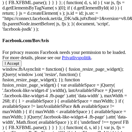
) { FB.XFBML.parse(); } } } }; ( function( d, s, id ) { var js, fjs =
d.getElementsByTagName( s )[0]; if ( d.getElementById( id ) ) {
return; } js = d.createElement( s ); js.id = id; js.src =
"https://connect.facebook.net/da_DK/sdk.js#xfbml=1&version=v8
fjs.parentNode.insertBefore( js, fjs ); }( document, 'script',
'facebook-jssdk' ) );
Facebook.com/BovAvis
For privacy reasons Facebook needs your permission to be loaded.
For more details, please see our
Privatlivspolitik
.
I Accept
window.fbAsyncInit = function() { fusion_resize_page_widget();
jQuery( window ).on( 'resize', function() {
fusion_resize_page_widget(); }); function
fusion_resize_page_widget() { var availableSpace = jQuery(
'.facebook-like-widget-4' ).width(), lastAvailableSPace = jQuery(
'.facebook-like-widget-4 .fb-page' ).attr( 'data-width' ), maxWidth =
268; if ( 1 > availableSpace ) { availableSpace = maxWidth; } if (
availableSpace != lastAvailableSPace && availableSpace !=
maxWidth ) { if ( maxWidth < availableSpace ) { availableSpace =
maxWidth; } jQuery('.facebook-like-widget-4 .fb-page' ).attr( 'data-
width', Math.floor( availableSpace ) ); if ( 'undefined' !== typeof FB
) { FB.XFBML.parse(); } } } }; ( function( d, s, id ) { var js, fjs =