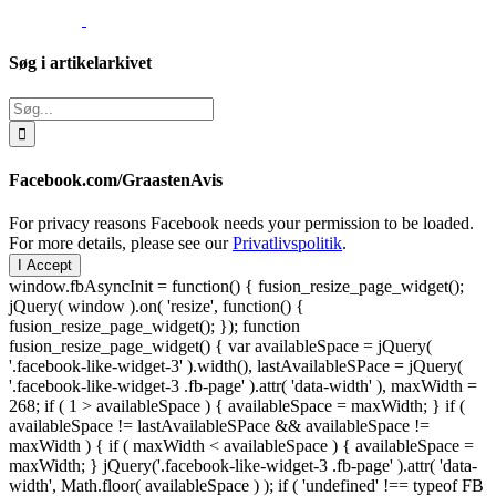
Søg i artikelarkivet
Søg
efter:
Facebook.com/GraastenAvis
For privacy reasons Facebook needs your permission to be loaded.
For more details, please see our
Privatlivspolitik
.
I Accept
window.fbAsyncInit = function() { fusion_resize_page_widget();
jQuery( window ).on( 'resize', function() {
fusion_resize_page_widget(); }); function
fusion_resize_page_widget() { var availableSpace = jQuery(
'.facebook-like-widget-3' ).width(), lastAvailableSPace = jQuery(
'.facebook-like-widget-3 .fb-page' ).attr( 'data-width' ), maxWidth =
268; if ( 1 > availableSpace ) { availableSpace = maxWidth; } if (
availableSpace != lastAvailableSPace && availableSpace !=
maxWidth ) { if ( maxWidth < availableSpace ) { availableSpace =
maxWidth; } jQuery('.facebook-like-widget-3 .fb-page' ).attr( 'data-
width', Math.floor( availableSpace ) ); if ( 'undefined' !== typeof FB