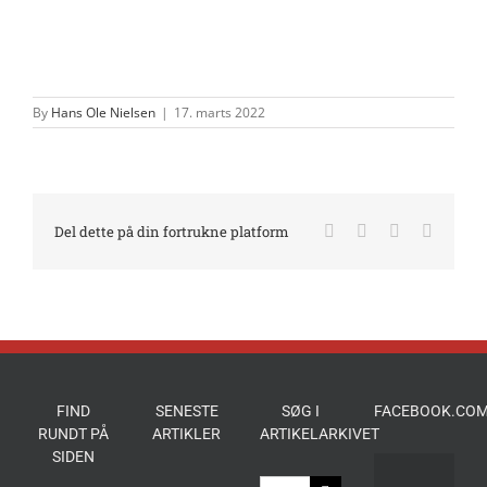
By
Hans Ole Nielsen
|
17. marts 2022
Facebook
X
LinkedIn
E-
Del dette på din fortrukne platform
mail
FIND
SENESTE
SØG I
FACEBOOK.COM
RUNDT PÅ
ARTIKLER
ARTIKELARKIVET
SIDEN
Søg