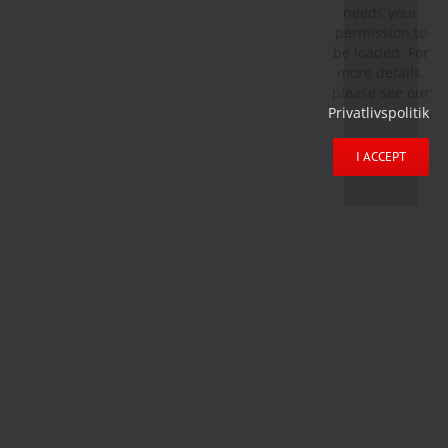
needs your
permission to
be loaded. For
more details,
please see our
Privatlivspolitik
.
I ACCEPT