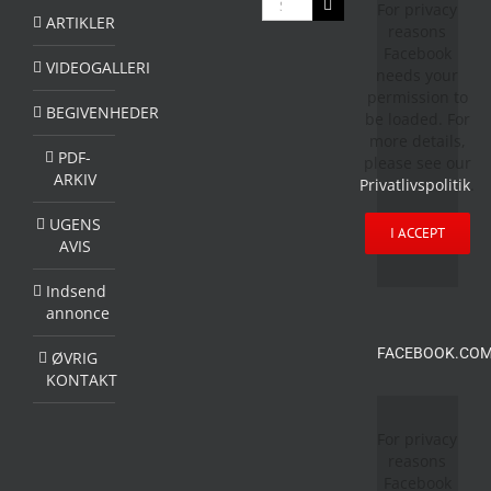
For privacy
efter:
ARTIKLER
reasons
Facebook
VIDEOGALLERI
needs your
permission to
BEGIVENHEDER
be loaded. For
more details,
PDF-
please see our
ARKIV
Privatlivspolitik
.
UGENS
I ACCEPT
AVIS
Indsend
annonce
FACEBOOK.COM
ØVRIG
KONTAKT
For privacy
reasons
Facebook