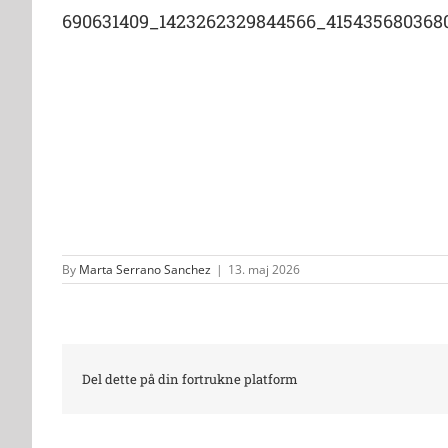
690631409_1423262329844566_415435680368
By
Marta Serrano Sanchez
|
13. maj 2026
Del dette på din fortrukne platform