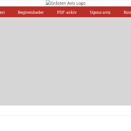
eri
Begivenheder
PDF-arkiv
Ugens avis
Kon