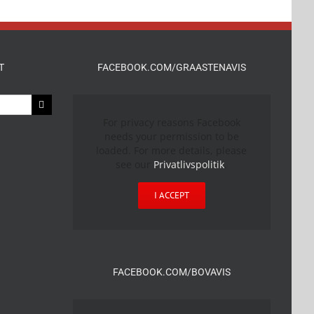
T
FACEBOOK.COM/GRAASTENAVIS
For privacy reasons Facebook
needs your permission to be
loaded. For more details, please
see our
Privatlivspolitik
.
I ACCEPT
FACEBOOK.COM/BOVAVIS