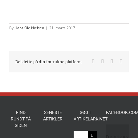
By
Hans Ole Nielsen
|
21. marts 2017
Facebook
X
LinkedIn
E-
Del dette på din fortrukne platform
mail
FIND
SENESTE
SØG I
FACEBOOK.COM
RUNDT PÅ
ARTIKLER
ARTIKELARKIVET
SIDEN
Søg
For privacy