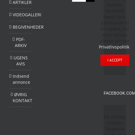
efter:
ARTIKLER
reasons
Facebook
VIDEOGALLERI
needs your
permission to
BEGIVENHEDER
be loaded. For
more details,
PDF-
please see our
ARKIV
Privatlivspolitik
.
UGENS
I ACCEPT
AVIS
Indsend
annonce
FACEBOOK.COM
ØVRIG
KONTAKT
For privacy
reasons
Facebook
needs your