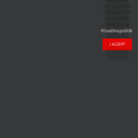
permission to
be loaded. For
more details,
please see our
Privatlivspolitik
.
I ACCEPT